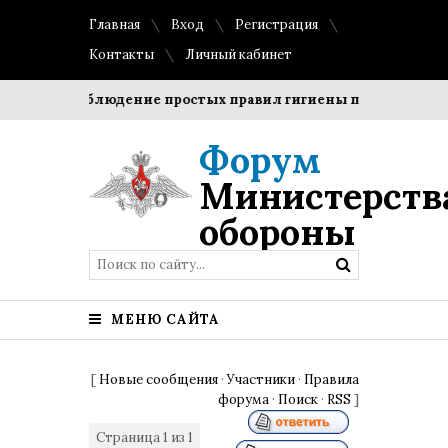
Главная
Вход
Регистрация
Контакты
Личный кабинет
оки?
Соблюдение простых правил гигиены помогает сохра
Форум
Министерств
обороны
МЕНЮ САЙТА
[
Новые сообщения
·
Участники
·
Правила
форума
·
Поиск
·
RSS
]
Страница
1
из
1