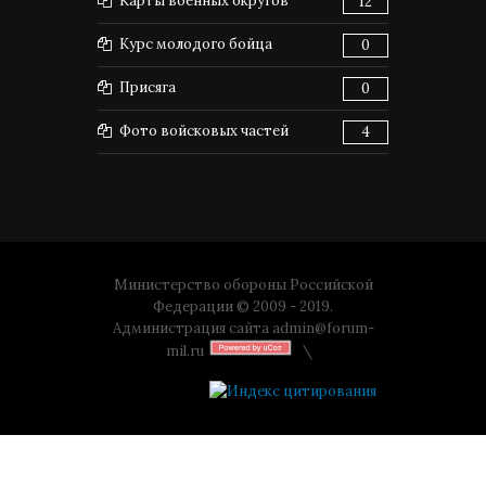
Карты военных округов
12
Курс молодого бойца
0
Присяга
0
Фото войсковых частей
4
Министерство обороны Российской
Федерации © 2009 - 2019.
Администрация сайта
admin@forum-
mil.ru