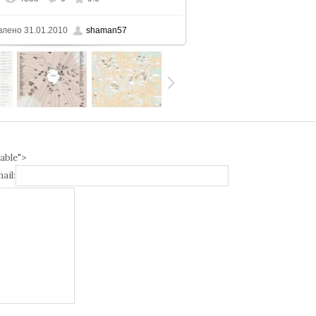
еальном размере
900x1225
/ 215.3Kb
влено
31.01.2010
shaman57
able">
ail: