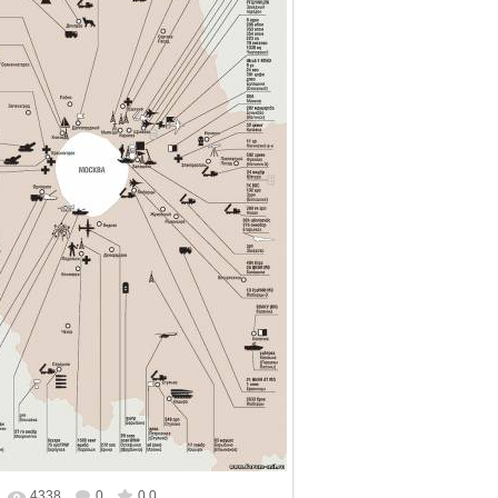
4338
0
0.0