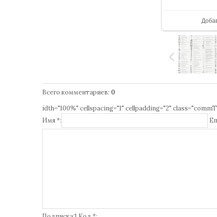
В р
Доба
Всего комментариев
:
0
idth="100%" cellspacing="1" cellpadding="2" class="commT
Имя *:
Em
Подписка:1 Код *: