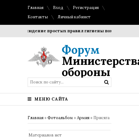
Главная
Вход
Регистрация
Контакты
Личный кабинет
и?
Соблюдение простых правил гигиены помогает сохрани
Форум
Министерств
обороны
МЕНЮ САЙТА
Главная
»
Фотоальбом
»
Армия
» Присяга
Материалов нет