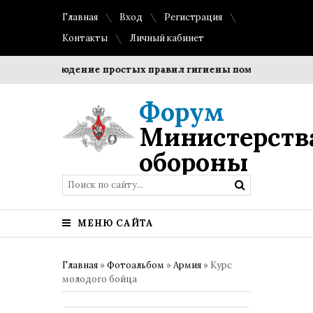
Главная
Вход
Регистрация
Контакты
Личный кабинет
и?
Соблюдение простых правил гигиены помогает сохрани
Форум
Министерств
обороны
МЕНЮ САЙТА
Главная
»
Фотоальбом
»
Армия
» Курс
молодого бойца