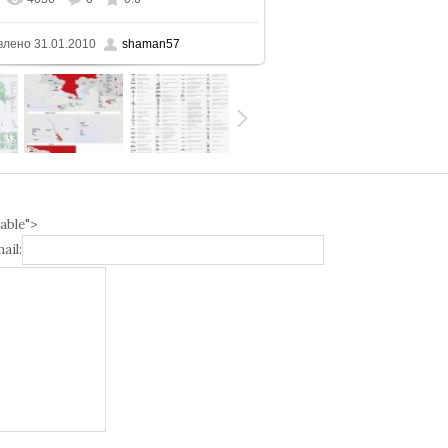
еальном размере
900x1218
/ 141.7Kb
влено
31.01.2010
shaman57
able">
ail: