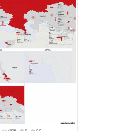
4036
0
0.0