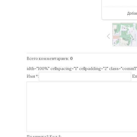
В р
Доба
Всего комментариев
:
0
idth="100%" cellspacing="1" cellpadding="2" class="commT
Имя *:
Em
Подписка:1 Код *: