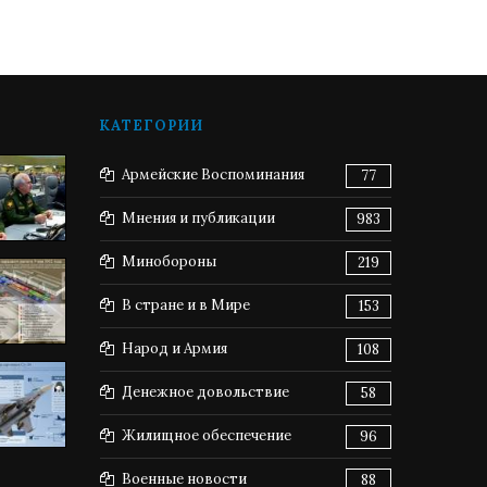
КАТЕГОРИИ
Армейские Воспоминания
77
Мнения и публикации
983
Минобороны
219
В стране и в Мире
153
Народ и Армия
108
Денежное довольствие
58
Жилищное обеспечение
96
Военные новости
88