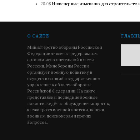
20:08
Инженерные изыскания для строительства
О САЙТЕ
ГЛАВН
Министерство обороны Российской
Федерации является федеральным
органом исполнительной власти
Росссии. Минобороны России
организует военную политику и
осуществляющий государственное
управление в области обороны
Российской Федерации. На сайте
представлены последние военные
новости, ведётся обсуждение вопросов,
касающихся военной ипотеки, пенсии
военным пенсионерами прочих
вопросов.