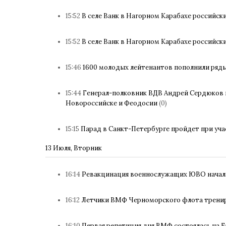
15:52
В селе Ванк в Нагорном Карабахе россий
15:52
В селе Ванк в Нагорном Карабахе россий
15:46
1600 молодых лейтенантов пополнили ряды
15:44
Генерал-полковник ВДВ Андрей Сердюков п
Новороссийске и Феодосии
(0)
15:15
Парад в Санкт-Петербурге пройдет при уч
13 Июля, Вторник
16:14
Ревакцинация военнослужащих ЮВО начала
16:12
Летчики ВМФ Черноморского флота трени
16:10
Первая репетиция дня ВМФ состоялась на 