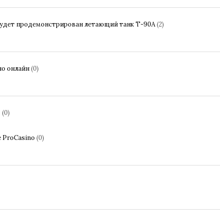
удет продемонстрирован летающий танк Т-90А
(2)
но онлайн
(0)
ь
(0)
е ProCasino
(0)