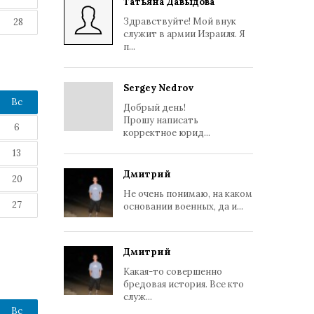
Татьяна Давыдова
Здравствуйте! Мой внук
28
служит в армии Израиля. Я
п...
Sergey Nedrov
Вс
Добрый день!
Прошу написать
6
корректное юрид...
13
Дмитрий
20
Не очень понимаю, на каком
27
основании военных, да и...
Дмитрий
Какая-то совершенно
бредовая история. Все кто
служ...
Вс