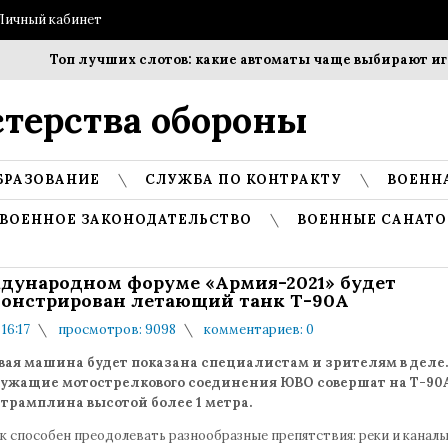
Личный кабинет
Топ лучших слотов: какие автоматы чаще выбирают игро
терства обороны
БРАЗОВАНИЕ
СЛУЖБА ПО КОНТРАКТУ
ВОЕНН
ВОЕННОЕ ЗАКОНОДАТЕЛЬСТВО
ВОЕННЫЕ САНАТО
дународном форуме «Армия-2021» будет
онстрирован летающий танк Т-90А
 16:17
просмотров: 9098
комментариев: 0
вая машина будет показана специалистам и зрителям в деле.
ужащие мотострелкового соединения ЮВО совершат на Т-90
трамплина высотой более 1 метра.
к способен преодолевать разнообразные препятствия: реки и канал