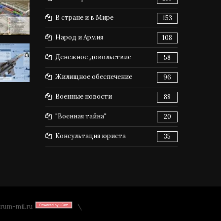
В стране и в Мире
153
Народ и Армия
108
Денежное довольствие
58
Жилищное обеспечение
96
Военные новости
88
"Военная тайна"
20
Консультация юриста
35
rum-mil.ru