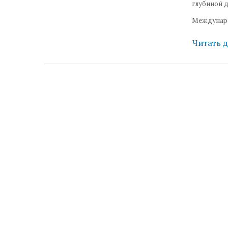
глубиной д
Междунаро
Читать 