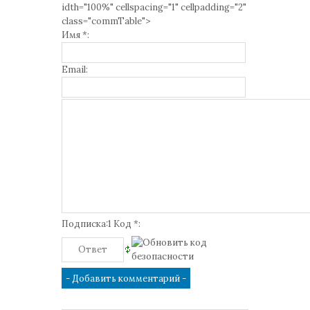
idth="100%" cellspacing="1" cellpadding="2"
class="commTable">
Имя *:
Email:
Подписка:1 Код *: