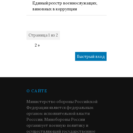
Единый реестр военнослужащих,
виновных в коррупции
Страница
1
из
2
1
2
»
О САЙТЕ
Министерство обороны Российской
Федерации является федеральным
органом исполнительной власти
Росссии. Минобороны России
организует военную политику и
осуществляющий государственное