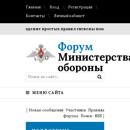
Главная
Вход
Регистрация
Контакты
Личный кабинет
?
Соблюдение простых правил гигиены помогает сохранит
Форум
Министерств
обороны
МЕНЮ САЙТА
[
Новые сообщения
·
Участники
·
Правила
форума
·
Поиск
·
RSS
]