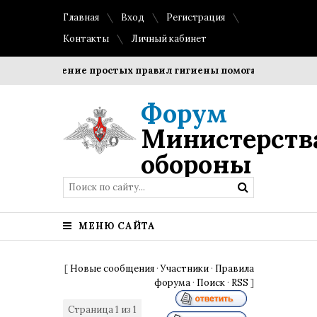
Главная
Вход
Регистрация
Контакты
Личный кабинет
Соблюдение простых правил гигиены помогает сохранить 
Форум
Министерств
обороны
МЕНЮ САЙТА
[
Новые сообщения
·
Участники
·
Правила
форума
·
Поиск
·
RSS
]
Страница
1
из
1