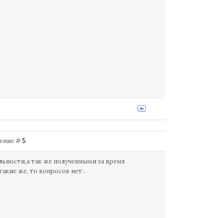
щение #
5
ьности,а так же полученными за время
кие же, то вопросов нет..