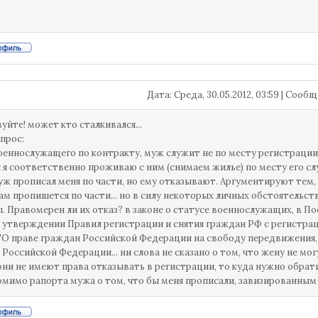
Дата: Среда, 30.05.2012, 03:59 | Сооб
уйте! может кто сталкивался...
опрос:
оеннослужащего по контракту, муж служит не по месту регистрации
и я соответственно проживаю с ним (снимаем жилье) по месту его сл
уж прописал меня по части, но ему отказывают. Аргументируют тем, 
сам пропишется по части... но в силу некоторых личных обстоятельс
. Правомерен ли их отказ? в законе о статусе военнослужащих, в По
 утверждении Правил регистрации и снятия граждан РФ с регистрационн
 "О праве граждан Российской Федерации на свободу передвижения,
 Российской Федерации... ни слова не сказано о том, что жену не мог
они не имеют права отказывать в регистрации, то куда нужно обрат
мимо рапорта мужа о том, что бы меня прописали, завизированны