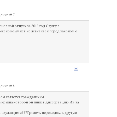
бщение #
7
сновной отпуск за 2012 год.Служу в
жено кому нет не легитивен перед законом о
бщение #
8
вом является гражданским
ть крыша,которой он пишет диссертацию.Из-за
нослужащими???Грозить переводом в другую