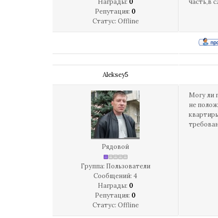
Награды:
0
часть,в 
Репутация:
0
Статус:
Offline
Aleksey5
Могу ли 
не полож
квартиры
требован
Рядовой
Группа: Пользователи
Сообщений:
4
Награды:
0
Репутация:
0
Статус:
Offline