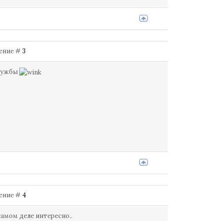
щение #
3
службы
щение #
4
самом деле интересно..