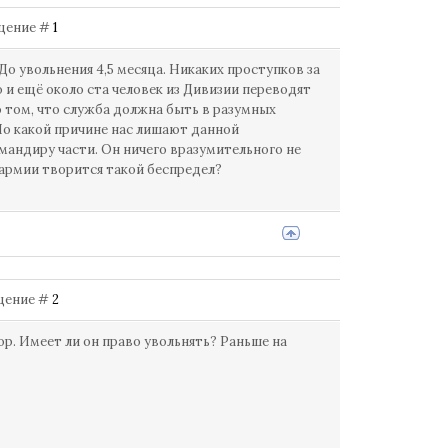
общение #
1
о увольнения 4,5 месяца. Никаких проступков за
о и ещё около ста человек из Дивизии переводят
о том, что служба должна быть в разумных
 По какой причине нас лишают данной
андиру части. Он ничего вразумительного не
 армии творится такой беспредел?
бщение #
2
ор. Имеет ли он право увольнять? Раньше на