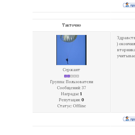
Такточно
Здравству
) окончи
вторника
учитываетс
Сержант
Группа: Пользователи
Сообщений:
37
Награды:
1
Репутация:
0
Статус:
Offline