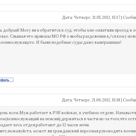
Дата: Четверг, 31.05.2012, 15:17 | Соо
ь добрый! Могу ли я обратится в суд, чтобы мне оплатили проезд в о
вье. Слышал что приказы МО РФ о якобы разделении в/сл кому поло
военнослужащего. И были подобные суды даже выигрышные!
Дата: Четверг, 21.06.2012, 15:18 | Соо
ень всем.Муж работает в РЭБ войсках, в учебном отделе. Начальст
ом(веннослужащий на пенсии),держиться в части из-за того,что ес
радает весь отдел,работают до 12 часов ночи.
те,пожалуйста, может ли гражданский персонал руководить воен