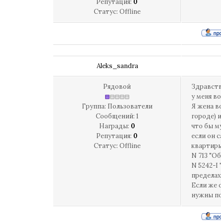
Репутация:
0
Статус:
Offline
Aleks_sandra
Рядовой
Здравств
у меня в
Группа: Пользователи
Я жена в
Сообщений:
1
городе) 
Награды:
0
что бы м
Репутация:
0
если он 
Статус:
Offline
квартиры
N 713 "Об
N 5242-I
пределах
Если же 
нужны по