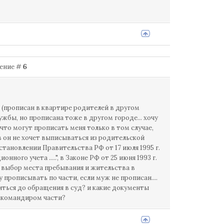
щение #
6
 (прописан в квартире родителей в другом
ужбы, но прописана тоже в другом городе... хочу
что могут прописать меня только в том случае,
тв он не хочет выписываться из родительской
становлении Правительства РФ от 17 июля 1995 г.
ого учета .....", в Законе РФ от 25 июня 1993 г.
 выбор места пребывания и жительства в
у прописывать по части, если муж не прописан....
иться до обращения в суд? и какие документы
м командиром части?