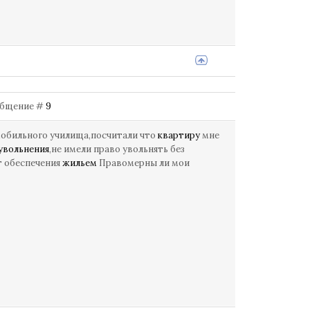
Сообщение #
9
мобильного училища,посчитали что
квартиру
мне
увольнения
,не имели право увольнять без
т обеспечения
жильем
Правомерны ли мои