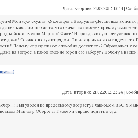
Дата: Вторник, 21.02.2012, 13:44 | Со
уйте! Мой муж служит 7,5 месяцев в Воздушно-Десантных Войсках. Д
гда не было. Законно ли то, что сейчас по некоему приказу свыше, ег
 род войск, а именно Морской Флот? И правда ли существует закон 
 от дома? Сейчас он служит рядом. Я и моя дочь можем видеть его.
сти?! Почему не разрешают спокойно дослужить? Обращались к ком
 Даже на вопрос, в какой именно город его заберут? Почему в нашей
Дата: Вторник, 21.02.2012, 22:24 | Соо
ечер!!!!!! Был уволен по предельному возрасту Главкомом ВВС. Я май
вольнял Министр Обороны. Имею ли я право подать в суд.