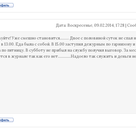
Дата: Воскресенье, 09.02.2014, 17:28 | С
йте! Уже смешно становится.......... Двое с половиной суток не спал 
л в 13.00. Еда была с собой. В 15.00 заступил дежурным по гарнизону
 по пятницу. В субботу не прибыл на службу получил выговор. За ме
я в журнале так как его нет..............Надоело так служить и деньги не нуж