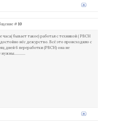
ообщение #
10
не часа( бывает такое) работал с техникой ( РВСН
 и достойно нёс дежурство. Всё это происходило с
сяц дней 6 переработки (РВСН) она не
ны.............