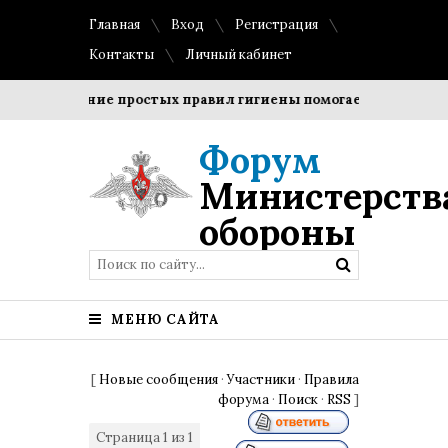
Главная
Вход
Регистрация
Контакты
Личный кабинет
Соблюдение простых правил гигиены помогает сохранить п
Форум
Министерств
обороны
МЕНЮ САЙТА
[
Новые сообщения
·
Участники
·
Правила
форума
·
Поиск
·
RSS
]
Страница
1
из
1