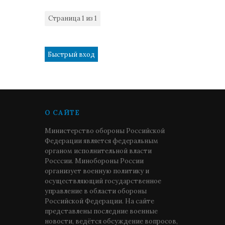
Страница
1
из
1
1
О САЙТЕ
Министерство обороны Российской
Федерации является федеральным
органом исполнительной власти
Росссии. Минобороны России
организует военную политику и
осуществляющий государственное
управление в области обороны
Российской Федерации. На сайте
представлены последние военные
новости, ведётся обсуждение вопросов,