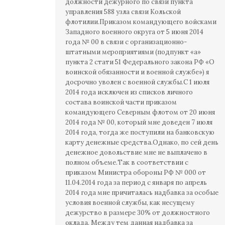
должности дежурного по связи пункта
управления 588 узла связи Кольской
флотилии.Приказом командующего войсками
Западного военного округа от 5 июня 2014
года № 00 в связи с организационно-
штатными мероприятиями (подпункт «а»
пункта 2 стати 51 Федерального закона РФ «О
воинской обязанности и военной службе») я
досрочно уволен с военной службы.С 1 июля
2014 года исключен из списков личного
состава воинской части приказом
командующего Северным флотом от 20 июня
2014 года № 00, который мне доведен 7 июля
2014 года, тогда же поступили на банковскую
карту денежные средства.Однако, по сей день
денежное довольствие мне не выплачено в
полном объеме.Так в соответствии с
приказом Министра обороны РФ № 000 от
11.04.2014 года за период с января по апрель
2014 года мне причиталась надбавка за особые
условия военной службы, как несущему
дежурство в размере 30% от должностного
оклада. Между тем данная надбавка за