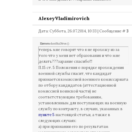
AlexeyVladimirovich
Дата: Суббота, 26.07.2014, 10:33 | Сообщение #
3
Цитата
danilka26rus
(
)
теперь мне говорят что я не прохожу из за
того что у меня нет образования и что мне
делать???зарание спасибо!!!
П.15 ст. 5 Положения о порядке прохождения
военной службы гласит, что кандидат
признается комиссией военного комиссариата
по отбору кандидатов (аттестационной
комиссией воинской части) не
соответствующим требованиям,
установленным для поступающих на военную
службу по контракту, в случаях, указанных в
пункте 5
настоящей статьи, а также в
следующих случаях:
а) при признании его по результатам