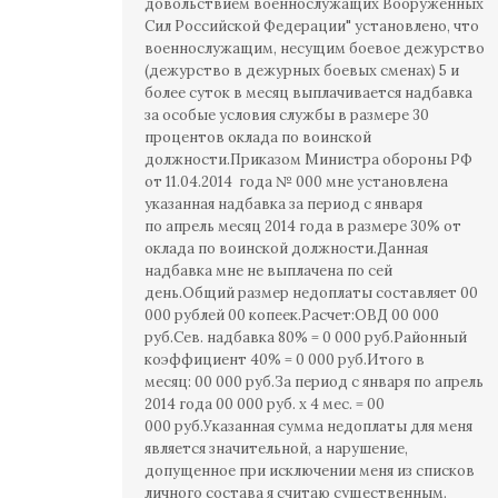
довольствием военнослужащих Вооруженных
Сил Российской Федерации" установлено, что
военнослужащим, несущим боевое дежурство
(дежурство в дежурных боевых сменах) 5 и
более суток в месяц выплачивается надбавка
за особые условия службы в размере 30
процентов оклада по воинской
должности.Приказом Министра обороны РФ
от 11.04.2014 года № 000 мне установлена
указанная надбавка за период с января
по апрель месяц 2014 года в размере 30% от
оклада по воинской должности.Данная
надбавка мне не выплачена по сей
день.Общий размер недоплаты составляет 00
000 рублей 00 копеек.Расчет:ОВД 00 000
руб.Сев. надбавка 80% = 0 000 руб.Районный
коэффициент 40% = 0 000 руб.Итого в
месяц: 00 000 руб.За период с января по апрель
2014 года 00 000 руб. х 4 мес. = 00
000 руб.Указанная сумма недоплаты для меня
является значительной, а нарушение,
допущенное при исключении меня из списков
личного состава я считаю существенным.