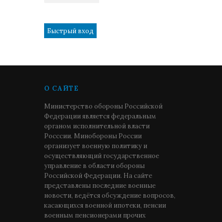
1
О САЙТЕ
Министерство обороны Российской
Федерации является федеральным
органом исполнительной власти
Росссии. Минобороны России
организует военную политику и
осуществляющий государственное
управление в области обороны
Российской Федерации. На сайте
представлены последние военные
новости, ведётся обсуждение вопросов,
касающихся военной ипотеки, пенсии
военным пенсионерами прочих