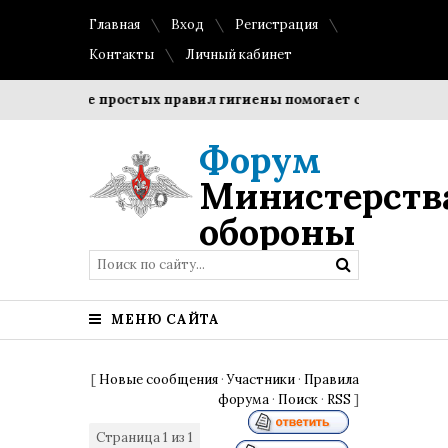
Главная
Вход
Регистрация
Контакты
Личный кабинет
юдение простых правил гигиены помогает сохранить прозрач
Форум
Министерств
обороны
МЕНЮ САЙТА
[
Новые сообщения
·
Участники
·
Правила
форума
·
Поиск
·
RSS
]
Страница
1
из
1