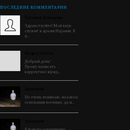
ПОСЛЕДНИЕ КОММЕНТАРИИ
Татьяна Давыдова
Здравствуйте! Мой внук
служит в армии Израиля. Я
п...
Sergey Nedrov
Добрый день!
Прошу написать
корректное юрид...
Дмитрий
Не очень понимаю, на каком
основании военных, да и...
Дмитрий
Какая-то совершенно