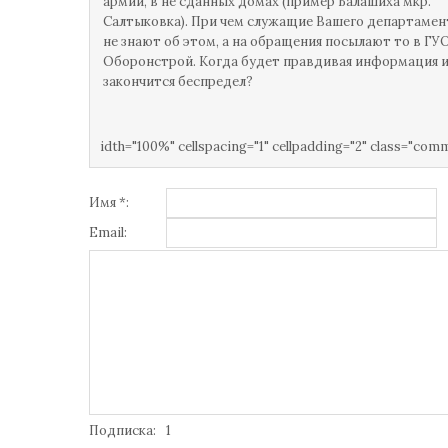
армии, в не сданных домах (пример Балашиха мкр.
Салтыковка). При чем служащие Вашего департамен
не знают об этом, а на обращения посылают то в ГУ
Оборонстрой. Когда будет правдивая информация и
закончится беспредел?
idth="100%" cellspacing="1" cellpadding="2" class="com
Имя *:
Email:
Подписка:
1