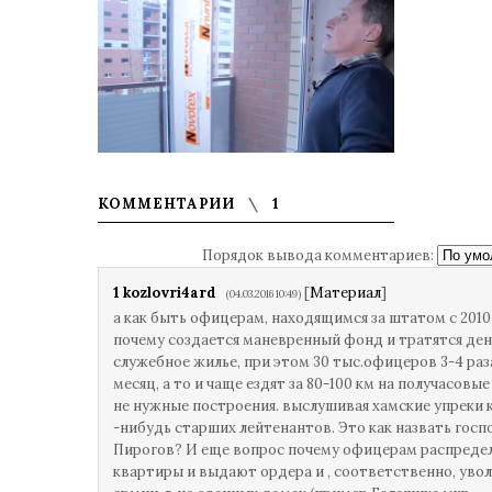
КОММЕНТАРИИ
1
Порядок вывода комментариев:
1
kozlovri4ard
[
Материал
]
(04.03.2016 10:49)
а как быть офицерам, находящимся за штатом с 2010
почему создается маневренный фонд и тратятся ден
служебное жилье, при этом 30 тыс.офицеров 3-4 раз
месяц, а то и чаще ездят за 80-100 км на получасовы
не нужные построения. выслушивая хамские упреки 
-нибудь старших лейтенантов. Это как назвать госп
Пирогов? И еще вопрос почему офицерам распреде
квартиры и выдают ордера и , соответственно, уво