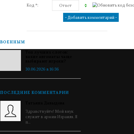
Код *:
ВОЕННЫМ
Топ лучших слотов:
какие автоматы чаще
выбирают игроки?
30.06.2026 в 16:36
ПОСЛЕДНИЕ КОММЕНТАРИИ
Татьяна Давыдова
Здравствуйте! Мой внук
служит в армии Израиля. Я
п...