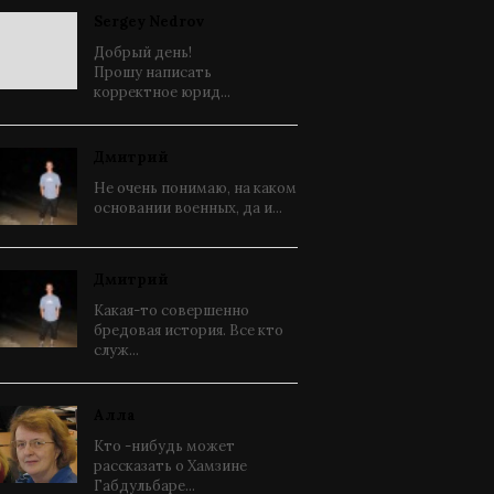
Sergey Nedrov
Добрый день!
Прошу написать
корректное юрид...
Дмитрий
Не очень понимаю, на каком
основании военных, да и...
Дмитрий
Какая-то совершенно
бредовая история. Все кто
служ...
Алла
Кто -нибудь может
рассказать о Хамзине
Габдульбаре...