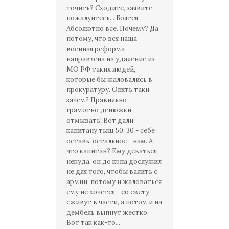
точить? Сходите, заявите,
пожалуйтесь... Боятся.
Абсолютно все. Почему? Да
потому, что вся наша
военная реформа
направлена на удаление из
МО РФ таких людей,
которые бы жаловались в
прокуратуру. Опять таки
зачем? Правильно -
грамотно денюжки
отмывать! Вот дали
капитану тыщ 50, 30 - себе
оставь, остальное - нам. А
что капитан? Ему деваться
некуда, он до кэпа дослужил
не для того, чтобы валить с
армии, потому и жаловаться
ему не хочется - со свету
сживут в части, а потом и на
дембель выпнут жестко.
Вот так как-то...