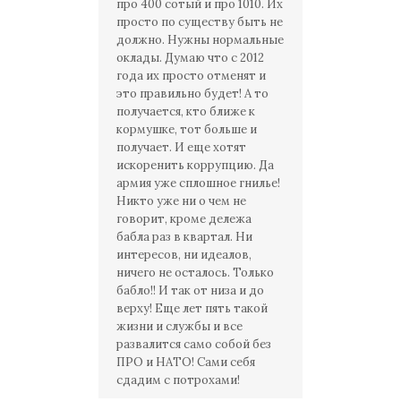
про 400 сотый и про 1010. Их
просто по существу быть не
должно. Нужны нормальные
оклады. Думаю что с 2012
года их просто отменят и
это правильно будет! А то
получается, кто ближе к
кормушке, тот больше и
получает. И еще хотят
искоренить коррупцию. Да
армия уже сплошное гнилье!
Никто уже ни о чем не
говорит, кроме дележа
бабла раз в квартал. Ни
интересов, ни идеалов,
ничего не осталось. Только
бабло!! И так от низа и до
верху! Еще лет пять такой
жизни и службы и все
развалится само собой без
ПРО и НАТО! Сами себя
сдадим с потрохами!