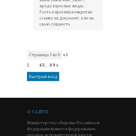
вроде взрослые люди...
Гость я просила конкретно
ссылку на документ, а не на
свою сущность
Страница
3
из
9
«
1
2
3
4
5
…
8
9
»
О САЙТЕ
Министерство обороны Российской
Федерации является федеральным
органом исполнительной власти