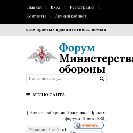
Главная
Вход
Регистрация
Контакты
Личный кабинет
Соблюдение простых правил гигиены помогает сохранить пр
Форум
Министерств
обороны
МЕНЮ САЙТА
[
Новые сообщения
·
Участники
·
Правила
форума
·
Поиск
·
RSS
]
Страница
3
из
9
«
1