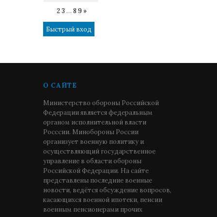
1
2
3
…
8
9
»
О САЙТЕ
Министерство обороны Российской
Федерации является федеральным
органом исполнительной власти
Росссии. Минобороны России
организует военную политику и
осуществляющий государственное
управление в области обороны
Российской Федерации. На сайте
представлены последние военные
новости, ведётся обсуждение вопросов,
касающихся военной ипотеки, пенсии
военным пенсионерами прочих