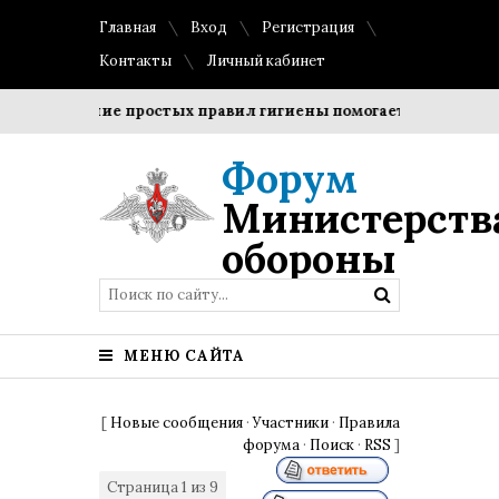
Главная
Вход
Регистрация
Контакты
Личный кабинет
блюдение простых правил гигиены помогает сохранить проз
Форум
Министерств
обороны
МЕНЮ САЙТА
[
Новые сообщения
·
Участники
·
Правила
форума
·
Поиск
·
RSS
]
Страница
1
из
9