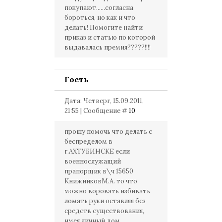
покупают......согласна
бороться, но как и что
делать! Помогите найти
приказ и статью по которой
выдавалась премия?????!!!!
Гость
Дата: Четверг, 15.09.2011,
21:55 | Сообщение #
10
прошу помочь что делать с
беспределом в
г.АХТУБИНСКЕ если
военнослужащий
прапорщик в\ч 15650
КнижниковМ.А. то что
можно воровать избивать
ломать руки оставляя без
средств существования,
имея личный дом