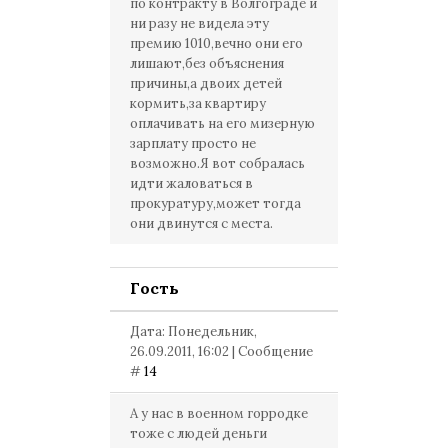
по контракту в Волгограде и
ни разу не видела эту
премию 1010,вечно они его
лишают,без объяснения
причины,а двоих детей
кормить,за квартиру
оплачивать на его мизерную
зарплату просто не
возможно.Я вот собралась
идти жаловаться в
прокуратуру,может тогда
они двинутся с места.
Гость
Дата: Понедельник,
26.09.2011, 16:02 | Сообщение
#
14
А у нас в военном горродке
тоже с людей деньги