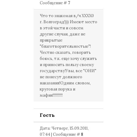
Сообщение #
7
Что то знакомая в/ч ХХХХ0
г. Волгоград!))) Имеют место
в этой части и совсем
другие случаи, даже не
прикрытые
"благотворительностью"!
Честно сказать, говорить
боюсь, т.к. еще хочу служить
и приносить пользу своему
государству!Увы, все "ОНИ"
не понесут должного
наказания!Одним словом,
круговая порука и
мафия!!!!!!!!!!!
Гость
Дата: Четверг, 15.09.2011,
07:44 | Сообщение #
8