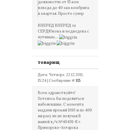
должностях от 15 ком
взвода до 40 зам комбрига
в квартал. Просто супер
справедливость!!! "Вперед"
за "Е..... Россию"!!!
ВПЕРЕД ВПЕРЕД за
СЕРДЮкова и медведева с
путиным....
товарищ
Дата: Четверг, 22.12.2011,
15:24 | Сообщение #
115
Всем здравствуйте!
Хотелось бы поделиться
наболевшим. С момента
выдачи премий 1010 и по 400
ни разу их не получал.В
нашей в/ч №40491-Б г.
Приморско-Ахтарска