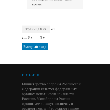
время.
Страница
8
из
9
«
1
2
…
6
7
8
9
»
О САЙТЕ
Министерство обороны Российской
Федерации является федеральным
органом исполнительной власти
Росссии. Минобороны России
организует военную политику и
осуществляющий государственное