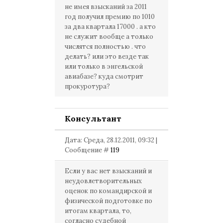
не имея взысканий за 2011
год получил премию по 1010
за два квартала 17000 . а кто
не служит вообще а только
числятся полностью . что
делать? или это везде так
или только в энгельской
авиабазе? куда смотрит
прокуротура?
Консультант
Дата: Среда, 28.12.2011, 09:32 |
Сообщение #
119
Если у вас нет взысканий и
неудовлетворительных
оценок по командирской и
физической подготовке по
итогам квартала, то,
согласно судебной