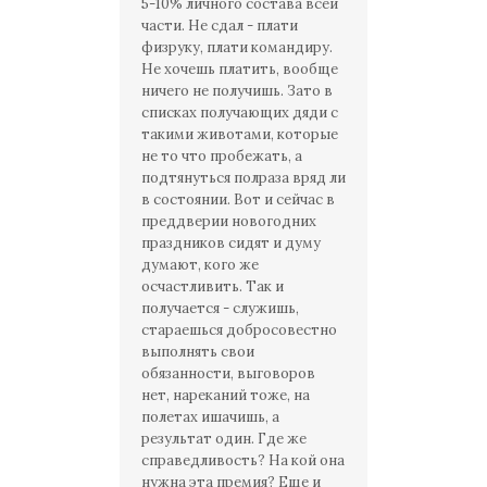
5-10% личного состава всей
части. Не сдал - плати
физруку, плати командиру.
Не хочешь платить, вообще
ничего не получишь. Зато в
списках получающих дяди с
такими животами, которые
не то что пробежать, а
подтянуться полраза вряд ли
в состоянии. Вот и сейчас в
преддверии новогодних
праздников сидят и думу
думают, кого же
осчастливить. Так и
получается - служишь,
стараешься добросовестно
выполнять свои
обязанности, выговоров
нет, нареканий тоже, на
полетах ишачишь, а
результат один. Где же
справедливость? На кой она
нужна эта премия? Еще и