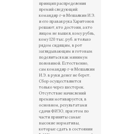
принцип распределения
премий следующий:
командир г-н Мешалкин И.Э.
и его правая рука Харитонов
решают, кто достоин, а кто
лицом не вышел, кому рубль,
кому 120 тыс. руб. и только
рядом сидящим, в рот
заглядывающим и готовым
поделиться как минимум
половиной. Естественно,
сам командир г-н Мешалкин
И.Э. в руки денег не берет.
Сбор осуществляется
только через шестерок.
Отсутствие начислений
премии мотивируется, в
основном, результатами
сдачи ФИЗО, при этом по
части приняты самые
высокие нормативы,
которые сдать в состоянии