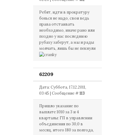
Ребят, идти в прократуру
бояься не надо, свои ведь
права отстаивать
необходимо, иначе рано или
поздно у нас последнюю
рубаху заберут, а мы и рады
молчать, лишь бы не пекнули
62209
Дата: Суббота, 17.12.2011,
03:45 | Сообщение #
113
Пришло указание по
выплате 1010 за 3 и 4
кварталы: ГП в управлении
объединения по 30,0 в
месяц, итого 180 за полгода,