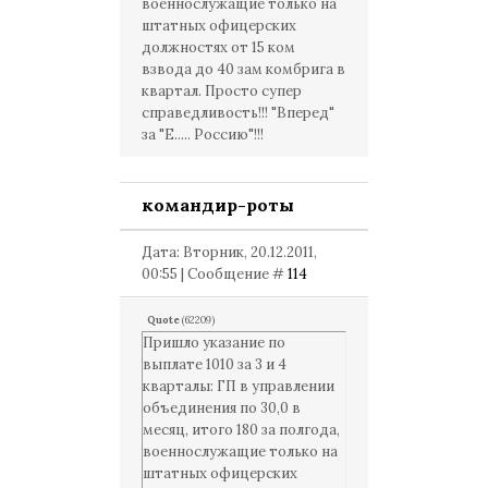
военнослужащие только на
штатных офицерских
должностях от 15 ком
взвода до 40 зам комбрига в
квартал. Просто супер
справедливость!!! "Вперед"
за "Е..... Россию"!!!
командир-роты
Дата: Вторник, 20.12.2011,
00:55 | Сообщение #
114
Quote
(
62209
)
Пришло указание по
выплате 1010 за 3 и 4
кварталы: ГП в управлении
объединения по 30,0 в
месяц, итого 180 за полгода,
военнослужащие только на
штатных офицерских