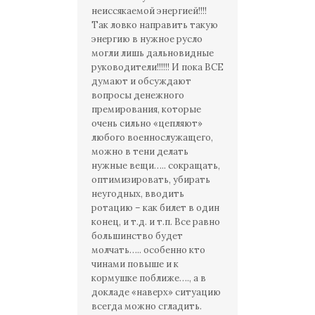
неиссякаемой энергией!!!!
Так ловко направить такую
энергию в нужное русло
могли лишь дальновидные
руководители!!!!!! И пока ВСЕ
думают и обсуждают
вопросы денежного
премирования, которые
очень сильно «цепляют»
любого военнослужащего,
можно в тени делать
нужные вещи….. сокращать,
оптимизировать, убирать
неугодных, вводить
ротацию – как билет в один
конец, и т.д. и т.п. Все равно
большинство будет
молчать….. особенно кто
чинами повыше и к
кормушке поближе…., а в
докладе «наверх» ситуацию
всегда можно сгладить.