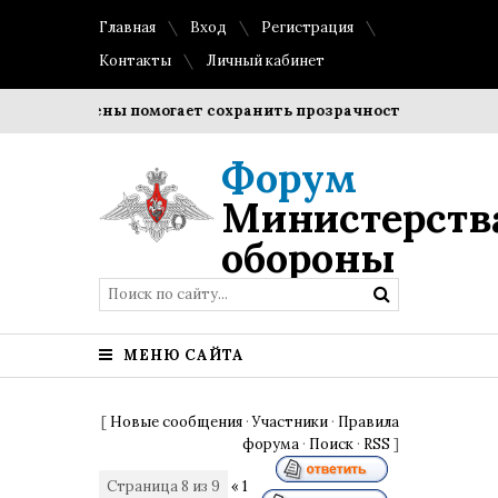
Главная
Вход
Регистрация
Контакты
Личный кабинет
л гигиены помогает сохранить прозрачность и форму ортодо
Форум
Министерств
обороны
МЕНЮ САЙТА
[
Новые сообщения
·
Участники
·
Правила
форума
·
Поиск
·
RSS
]
Страница
8
из
9
«
1