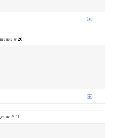
ообщение #
20
бщение #
21