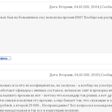
Дата: Вторник, 04.10.2011, 20:04 | Соо
овек был на больничном ему положена премия 1010? Вообще как расп
Дата: Вторник, 04.10.2011, 20:19 | Соо
, сколько и за что по коэфициентам, по заслугам - а вообще на усмот
 работают офицеры с личным составом, ночами не спят и проверка итог
на выплату премии их нет - потому что командир так решил, а вот д
эти списки и получил эту премию, а еще бывает так, что служащие в 
 рублей, а второй 29 000... Несправедливо? Все вопросы к командов
ии навыдумывал и так все в коррупции погрязло.