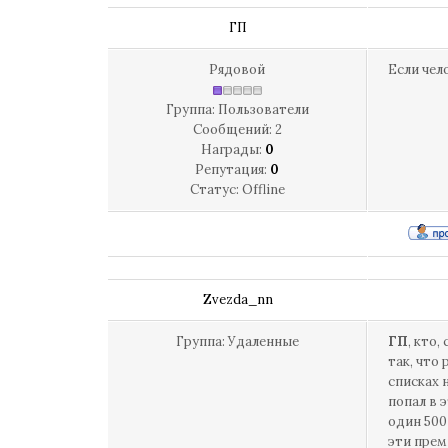
ГП
Рядовой
Если чел
Группа: Пользователи
Сообщений:
2
Награды:
0
Репутация:
0
Статус:
Offline
Zvezda_nn
Группа: Удаленные
ГП
, кто
так, что
списках 
попал в 
один 500
эти прем