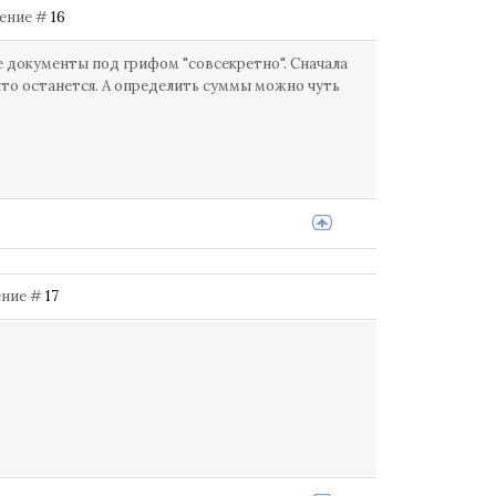
бщение #
16
ие документы под грифом "совсекретно". Сначала
что останется. А определить суммы можно чуть
щение #
17