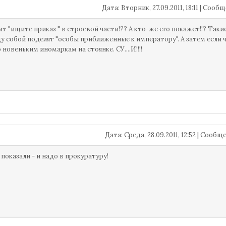
Дата: Вторник, 27.09.2011, 18:11 | Соо
ит "ищите приказ " в строевой части!?? А кто-же его покажет!!? Так
у собой поделят "особы приближенные к императору". А затем если 
 новеньким иномаркам на стоянке. СУ....И!!!!
Дата: Среда, 28.09.2011, 12:52 | Сооб
 показали - и надо в прокуратуру!