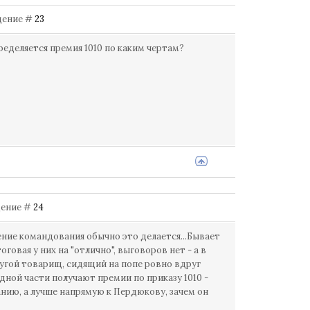
бщение #
23
ределяется премия 1010 по каким чертам?
бщение #
24
рение командования обычно это делается...Бывает
овая у них на "отлично", выговоров нет - а в
ругой товарищ, сидящий на попе ровно вдруг
одной части получают премии по приказу 1010 -
анию, а лучше напрямую к Пердюкову, зачем он