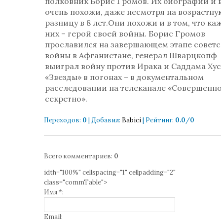
полковник Борис Громов. Их биографии и 
очень похожи, даже несмотря на возрастну
разницу в 8 лет.Они похожи и в том, что ка
них – герой своей войны. Борис Громов
прославился на завершающем этапе совет
войны в Афганистане, генерал Шварцкопф
выиграл войну против Ирака и Саддама Хус
«Звезды» в погонах – в документальном
расследовании на телеканале «Совершенн
секретно».
Переходов
:
0
|
Добавил
:
Babici
|
Рейтинг
:
0.0
/
0
Всего комментариев
:
0
idth="100%" cellspacing="1" cellpadding="2"
class="commTable">
Имя *:
Email: