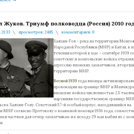
 Жуков. Триумф полководца (Россия) 2010 го
 21:33
просмотров: 2485
комментариев: 0
Халхин-Гол – река на территории Монго
Народной Республики (МНР) и Китая, в 
течении которой в мае – сентябре 1939 г
советские и монгольские войска отразил
агрессию японских захватчиков, вторгши
территорию МНР.
Весной 1939
года японцы активизировал
провокации на границе МНР и Манчжурии
японские войска численностью 2,5 тысяч
нарушили государственную границу МНР
ся к Халхин-Голу. Советский 57-й особый корпус, находившийся на
и МНР согласно Протоколу о взаимной помощи 1936 года, совместн
ми частями дал отпор захватчикам и к исходу 29 мая выбил их с мо
и.