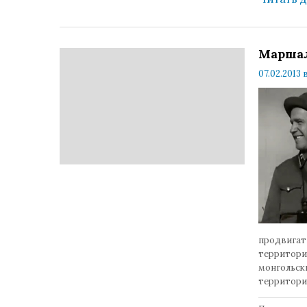
Маршал
07.02.2013 в
продвигать
территори
монгольски
территори