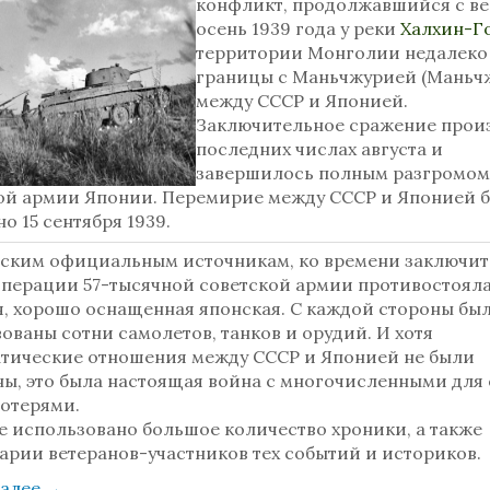
конфликт, продолжавшийся с ве
осень 1939 года у реки
Халхин-Г
территории Монголии недалеко
границы с Маньчжурией (Маньчж
между СССР и Японией.
Заключительное сражение прои
последних числах августа и
завершилось полным разгромом
ой армии Японии. Перемирие между СССР и Японией 
о 15 сентября 1939.
тским официальным источникам, ко времени заключи
операции 57-тысячной советской армии противостояла
я, хорошо оснащенная японская. С каждой стороны бы
ованы сотни самолетов, танков и орудий. И хотя
тические отношения между СССР и Японией не были
ны, это была настоящая война с многочисленными для
потерями.
е использовано большое количество хроники, а также
арии ветеранов-участников тех событий и историков.
далее
→