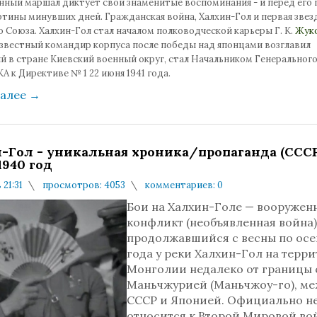
нный маршал диктует свои знаменитые воспоминания - и перед его 
тины минувших дней. Гражданская война, Халхин-Гол и первая звез
 Союза. Халхин-Гол стал началом полководческой карьеры Г. К.
Жук
звестный командир корпуса после победы над японцами возглавил
й в стране Киевский военный округ, стал Начальником Генеральног
А к Директиве № 1 22 июня 1941 года.
далее
→
-Гол - уникальная хроника/пропаганда (СССР
1940 год
 21:31
просмотров: 4053
комментариев: 0
Бои на Халхин-Голе — вооружен
конфликт (необъявленная война)
продолжавшийся с весны по осе
года у реки Халхин-Гол на терр
Монголии недалеко от границы 
Маньчжурией (Маньчжоу-го), м
СССР и Японией. Официально н
относится к Второй Мировой вой