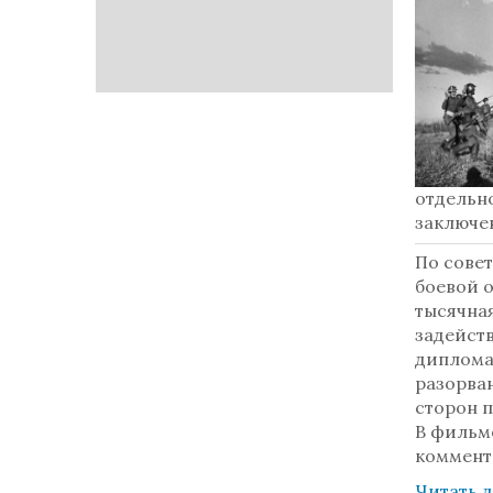
отдельн
заключен
По сове
боевой 
тысячна
задейств
диплома
разорва
сторон 
В фильм
коммент
Читать 