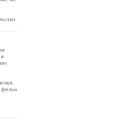
льских
ая
 и
ние
 вещи,
й фильм