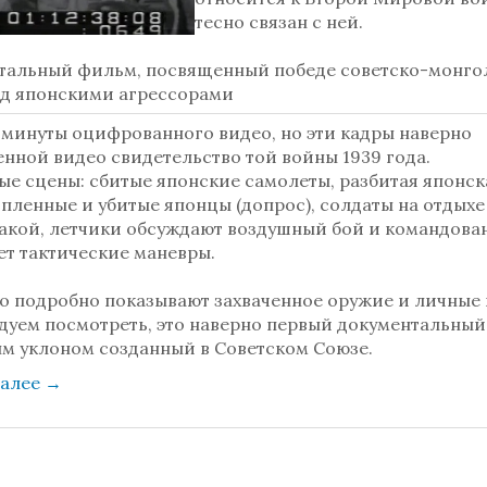
тесно связан с ней.
тальный фильм, посвященный победе советско-монго
ад японскими агрессорами
 минуты оцифрованного видео, но эти кадры наверно
нной видео свидетельство той войны 1939 года.
ые сцены: сбитые японские самолеты, разбитая японск
 пленные и убитые японцы (допрос), солдаты на отдыхе
такой, летчики обсуждают воздушный бой и командова
ет тактические маневры.
о подробно показывают захваченное оружие и личные
дуем посмотреть, это наверно первый документальны
ым уклоном созданный в Советском Союзе.
далее
→