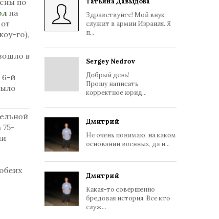
сны по
Татьяна Давыдова
ол
на
Здравствуйте! Мой внук
 от
служит в армии Израиля. Я
п...
оу-го),
зошло в
Sergey Nedrov
Добрый день!
 6-й
Прошу написать
было
корректное юрид...
тельной
Дмитрий
 75-
Не очень понимаю, на каком
ли
основании военных, да и...
 обеих
Дмитрий
Какая-то совершенно
бредовая история. Все кто
служ...