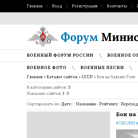
Главная
Вход
Регистрация
Контакты
Форум
Минис
ВОЕННЫЙ ФОРУМ РОССИИ
ВОЕННОЕ О
ВОЕННОЕ ФОТО
ВОЕННЫЕ ПЕСНИ
Главная
»
Каталог сайтов
»
СССР
» Бои на Халхин-Голе
В категории сайтов
:
3
Показано сайтов
:
1-3
Сортировать по
:
Дате
·
Названию
·
Рейтингу
·
Перехо
Бои на
07.02.2013 в