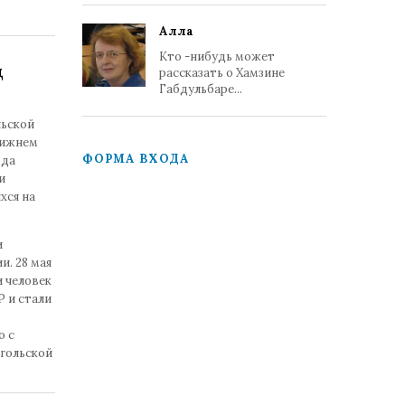
Алла
Кто -нибудь может
д
рассказать о Хамзине
Габдульбаре...
льской
нижнем
ФОРМА ВХОДА
ода
и
хся на
и
. 28 мая
и человек
 и стали
о с
нгольской