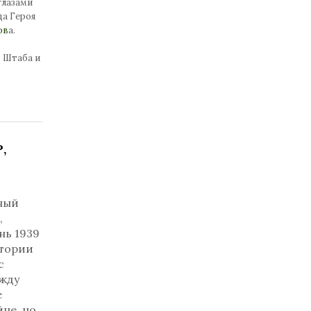
глазами
да Героя
ов
а.
о Штаба и
,
ный
,
нь 1939
итории
с
ежду
е
не, но