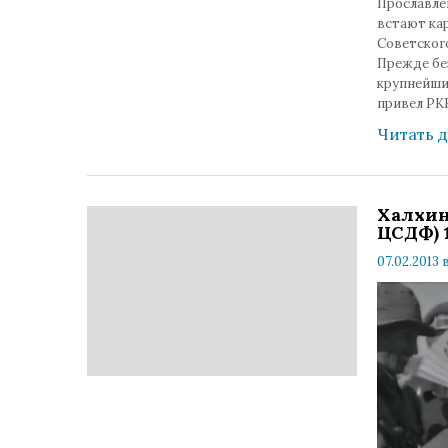
Прославле
встают кар
Советского
Прежде бе
крупнейши
привел РКК
Читать 
Халхин
ЦСДФ) 
07.02.2013 в