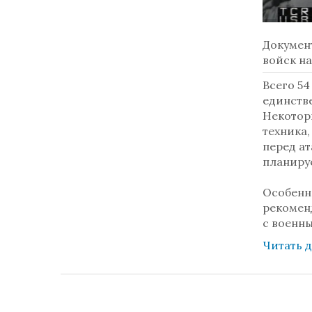
Докумен
войск н
Всего 54
единстве
Некотор
техника,
перед а
планиру
Особенн
рекомен
с военн
Читать 