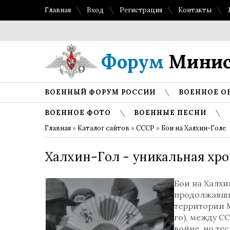
Главная
Вход
Регистрация
Контакты
То
Форум
Минис
ВОЕННЫЙ ФОРУМ РОССИИ
ВОЕННОЕ О
ВОЕННОЕ ФОТО
ВОЕННЫЕ ПЕСНИ
Главная
»
Каталог сайтов
»
СССР
»
Бои на Халхин-Голе
Халхин-Гол - уникальная хро
Бои на Халхи
продолжавший
территории 
го), между С
войне, но тес