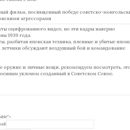
ный фильм, посвященный победе советско-монгольск
понскими агрессорами
уты оцифрованного видео, но эти кадры наверно
ны 1939 года.
ы, разбитая японская техника, пленные и убитые япон
ой, летчики обсуждают воздушный бой и командование
е оружие и личные вещи, рекомендуем посмотреть, эт
оенным уклоном созданный в Советском Союзе.
able">
ail: