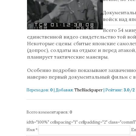
Документаль
войск над я
Всего 54 мин
единственной видео свидетельство той вой
Некоторые сцены: сбитые японские самолет
(допрос), солдаты на отдыхе и перед атак
планирует тактические маневры.
Особенно подробно показывают захваченно
наверно первый документальный фильм с в
Переходов
:
0
|
Добавил
:
TheBlackpaper
|
Рейтинг
:
3.0
/
2
Всего комментариев
:
0
idth="100%" cellspacing="1" cellpadding="2" class="commT
Имя *:
Em