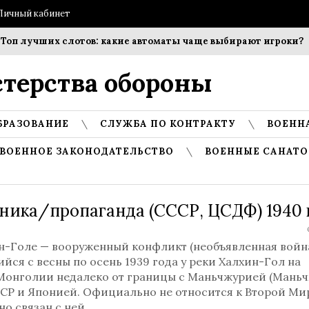
Личный кабинет
п лучших слотов: какие автоматы чаще выбирают игроки?
терства обороны
БРАЗОВАНИЕ
СЛУЖБА ПО КОНТРАКТУ
ВОЕНН
ВОЕННОЕ ЗАКОНОДАТЕЛЬСТВО
ВОЕННЫЕ САНАТО
ника/пропаганда (СССР, ЦСДФ) 1940 
н-Голе — вооруженный конфликт (необъявленная война
ся с весны по осень 1939 года у реки Халхин-Гол на
Монголии недалеко от границы с Маньчжурией (Мань
ССР и Японией. Официально не относится к Второй М
но связан с ней.