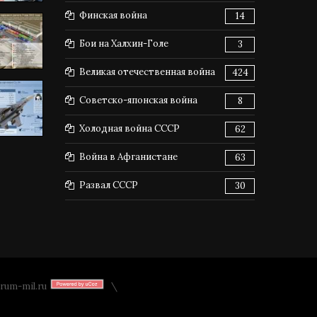
Финская война
14
Бои на Халхин-Голе
3
Великая отечественная война
424
Советско-японская война
8
Холодная война СССР
62
Война в Афганистане
63
Развал СССР
30
rum-mil.ru