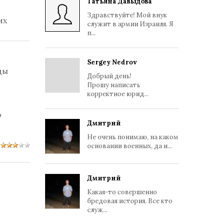
Татьяна Давыдова
Здравствуйте! Мой внук
их
служит в армии Израиля. Я
п...
Sergey Nedrov
цы
Добрый день!
Прошу написать
корректное юрид...
о
Дмитрий
Не очень понимаю, на каком
основании военных, да и...
Дмитрий
Какая-то совершенно
бредовая история. Все кто
служ...