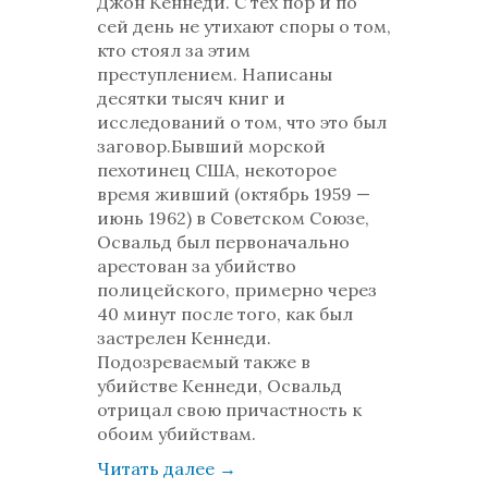
Джон Кеннеди. С тех пор и по
сей день не утихают споры о том,
кто стоял за этим
преступлением. Написаны
десятки тысяч книг и
исследований о том, что это был
заговор.Бывший морской
пехотинец США, некоторое
время живший (октябрь 1959 —
июнь 1962) в Советском Союзе,
Освальд был первоначально
арестован за убийство
полицейского, примерно через
40 минут после того, как был
застрелен Кеннеди.
Подозреваемый также в
убийстве Кеннеди, Освальд
отрицал свою причастность к
обоим убийствам.
Читать далее
→