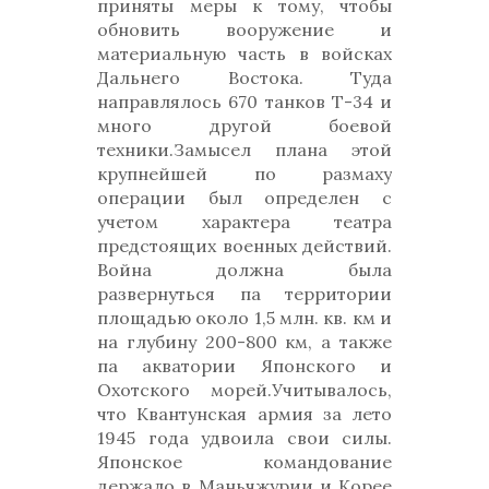
приняты меры к тому, чтобы
обновить вооружение и
материальную часть в войсках
Дальнего Востока. Туда
направлялось 670 танков Т-34 и
много другой боевой
техники.Замысел плана этой
крупнейшей по размаху
операции был определен с
учетом характера театра
предстоящих военных действий.
Война должна была
развернуться па территории
площадью около 1,5 млн. кв. км и
на глубину 200-800 км, а также
па акватории Японского и
Охотского морей.Учитывалось,
что Квантунская армия за лето
1945 года удвоила свои силы.
Японское командование
держало в Маньчжурии и Корее