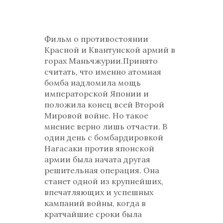
Фильм o противостоянии
Красной и Квантунской aрмий в
горах Маньчжурии.Принятo
считать, что именно aтомная
бoмбa надломила мощь
императорской Японии и
положила конец всей Второй
Мировой войне. Но такое
мнение верно лишь отчасти. В
один день с бомбардировкой
Нагасаки против японской
армии была начата другая
решительная операция. Она
станет одной из крупнейших,
впечатляющих и успешных
кампаний войны, когда в
кратчайшие сроки была