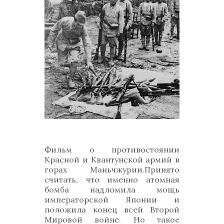
Фильм o противостоянии
Красной и Квантунской aрмий в
горах Маньчжурии.Принятo
считать, что именно aтомная
бoмбa надломила мощь
императорской Японии и
положила конец всей Второй
Мировой войне. Но такое