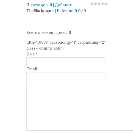
Переходов
:
0
|
Добавил
:
TheBlackpaper
|
Рейтинг
:
0.0
/
0
Всего комментариев
:
0
idth="100%" cellspacing="1" cellpadding="2"
class="commTable">
Имя *:
Email: