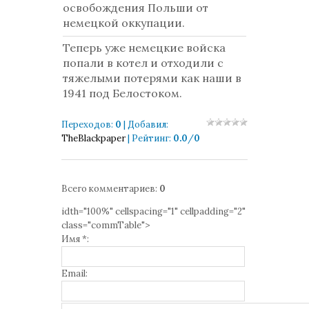
освобождения Польши от
немецкой оккупации.
Теперь уже немецкие войска
попали в котел и отходили с
тяжелыми потерями как наши в
1941 под Белостоком.
Переходов
:
0
|
Добавил
:
TheBlackpaper
|
Рейтинг
:
0.0
/
0
Всего комментариев
:
0
idth="100%" cellspacing="1" cellpadding="2"
class="commTable">
Имя *:
Email: