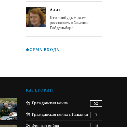
Алла
Кто -нибудь может
рассказать о Хамзине
Габдульбаре...
ФОРМА ВХОДА
КАТЕГОРИИ
Гражданская война
52
Гражданская война в Испании
7
Финская война
14