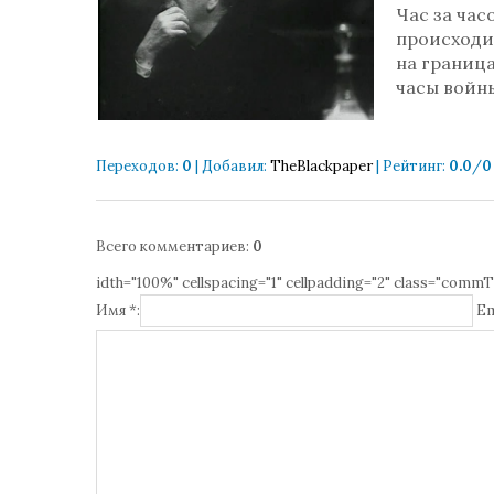
Час за ча
происходив
на граница
часы войн
Переходов
:
0
|
Добавил
:
TheBlackpaper
|
Рейтинг
:
0.0
/
0
Всего комментариев
:
0
idth="100%" cellspacing="1" cellpadding="2" class="commT
Имя *:
Em