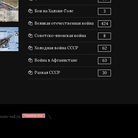
Бои на Халхин-Голе
3
Великая отечественная война
424
Советско-японская война
8
Холодная война СССР
62
Война в Афганистане
63
Развал СССР
30
rum-mil.ru