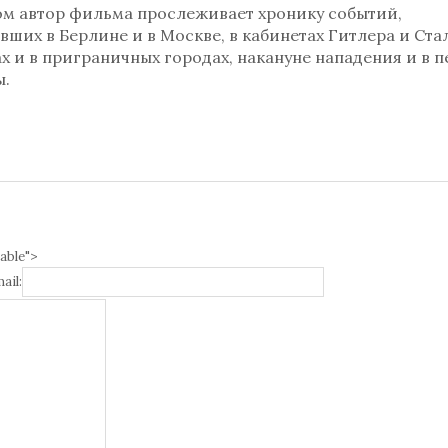
сом автор фильма прослеживает хронику событий,
ших в Берлине и в Москве, в кабинетах Гитлера и Ста
х и в приграничных городах, накануне нападения и в 
ы.
able">
ail: