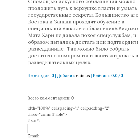
С помощью искусного соблазнения можно
проложить путь к верхушке власти и узнат
государственные секреты. Большинство аг
Востока и Запада проходят обучение в
специальной «школе соблазнения».Видимо
Мата Хари не давала покоя спецслужбам, и
образом пытались достать или подтвердит
разведданные. Так можно было собрать
достаточно компромата и шантажировать в
разведывательных целях.
Переходов
:
0
|
Добавил
:
enimus
|
Рейтинг
:
0.0
/
0
Всего комментариев
:
0
idth="100%" cellspacing="1" cellpadding="2"
class="commTable">
Имя *:
Email: