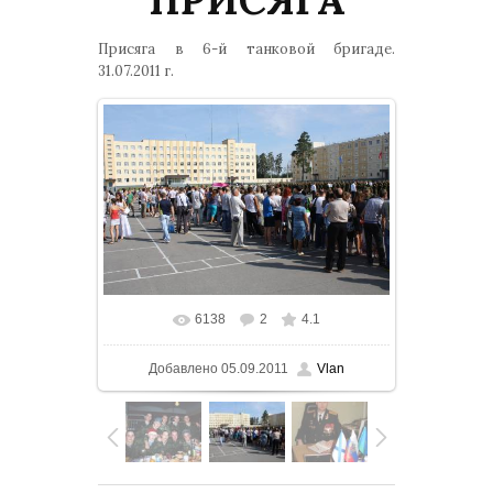
Присяга в 6-й танковой бригаде.
31.07.2011 г.
6138
2
4.1
В реальном размере
1500x1000
/
Добавлено
05.09.2011
Vlan
190.6Kb