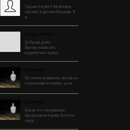
Здравствуйте! Мой внук
служит в армии Израиля. Я
п...
Sergey Nedrov
Добрый день!
Прошу написать
корректное юрид...
Дмитрий
Не очень понимаю, на каком
основании военных, да и...
Дмитрий
Какая-то совершенно
бредовая история. Все кто
служ...