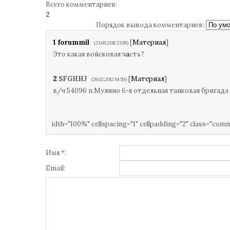
Всего комментариев
:
2
Порядок вывода комментариев:
1
forummil
[
Материал
]
(23.09.2011 23:39)
Это какая войсковая ч
а
сть?
2
SFGHHJ
[
Материал
]
(26.02.2012 14:59)
в/ч 54096 п.Мулино 6-я отдельная танковая бригада
idth="100%" cellspacing="1" cellpadding="2" class="com
Имя *:
Email: