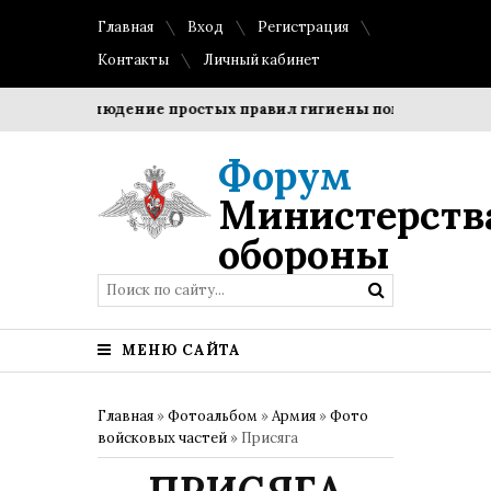
Главная
Вход
Регистрация
Контакты
Личный кабинет
и?
Соблюдение простых правил гигиены помогает сохрани
Форум
Министерств
обороны
МЕНЮ САЙТА
Главная
»
Фотоальбом
»
Армия
»
Фото
войсковых частей
» Присяга
ПРИСЯГА