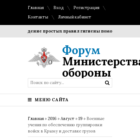
Главная
Вход
Регистрация
Контакты
Личный кабинет
Соблюдение простых правил гигиены помогает сохранить 
Форум
Министерств
обороны
МЕНЮ САЙТА
Главная
»
2016
»
Август
»
19
» Военные
учения по обеспечению группировки
войск в Крыму и доставке грузов