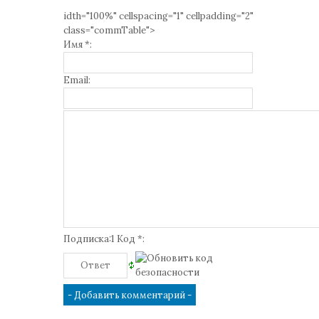
idth="100%" cellspacing="1" cellpadding="2"
class="commTable">
Имя *:
Email:
Подписка:1 Код *: