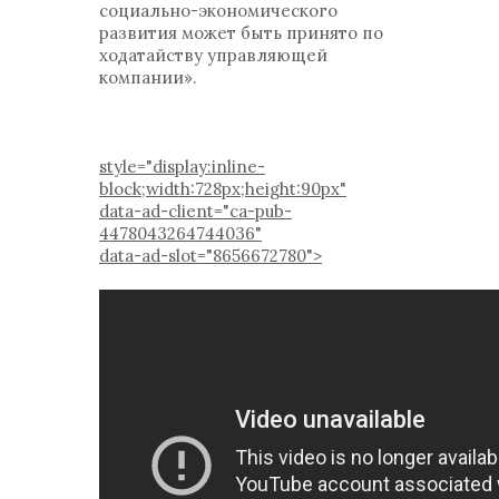
социально-экономического
развития может быть принято по
ходатайству управляющей
компании».
style="display:inline-
block;width:728px;height:90px"
data-ad-client="ca-pub-
4478043264744036"
data-ad-slot="8656672780">