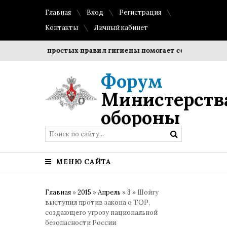
Главная
Вход
Регистрация
Контакты
Личный кабинет
юдение простых правил гигиены помогает сохранить прозрач
Форум
Министерств
обороны
МЕНЮ САЙТА
Главная
»
2015
»
Апрель
»
3
» Шойгу
выступил против закона о ТОР,
создающего угрозу национальной
безопасности России