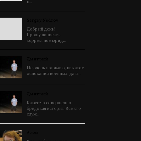
п...
Sergey Nedrov
Добрый день!
Прошу написать
корректное юрид...
Дмитрий
Не очень понимаю, на каком
основании военных, да и...
Дмитрий
Какая-то совершенно
бредовая история. Все кто
служ...
Алла