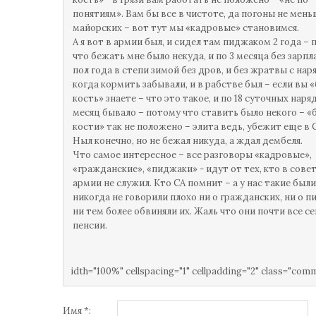
понятиям». Вам бы все в чистоте, да погоны не мень
майорских – вот тут мы «кадровые» становимся.
А я вот в армии был, и сидел там пиджаком 2 года –
что бежать мне было некуда, и по 3 месяца без зарпл
пол года в степи зимой без дров, и без жратвы с нар
когда кормить забывали, и в рабстве был – если вы «
кость» знаете – что это такое, и по 18 суточных наря
месяц бывало – потому что ставить было некого – «
кости» так не положено – элита ведь, убежит еще в 
Ныл конечно, но не бежал никуда, а ждал дембеля.
Что самое интересное – все разговоры «кадровые»,
«гражданские», «пиджаки» - идут от тех, кто в сове
армии не служил. Кто СА помнит – а у нас такие были
никогда не говорили плохо ни о гражданских, ни о п
ни тем более обвиняли их. Жаль что они почти все се
пенсии.
idth="100%" cellspacing="1" cellpadding="2" class="com
Имя *: