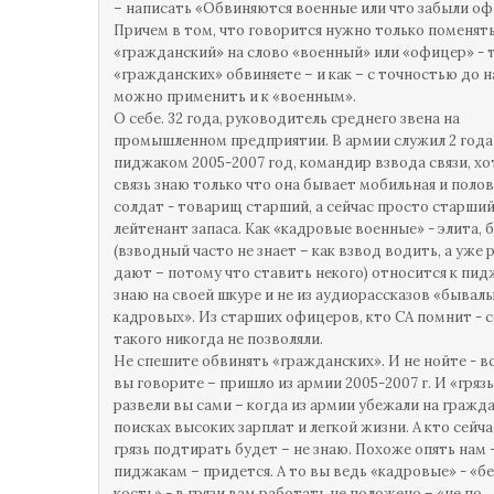
– написать «Обвиняются военные или что забыли о
Причем в том, что говорится нужно только поменят
«гражданский» на слово «военный» или «офицер» - т
«гражданских» обвиняете – и как – с точностью до 
можно применить и к «военным».
О себе. 32 года, руководитель среднего звена на
промышленном предприятии. В армии служил 2 года
пиджаком 2005-2007 год, командир взвода связи, хо
связь знаю только что она бывает мобильная и полов
солдат - товарищ старший, а сейчас просто старши
лейтенант запаса. Как «кадровые военные» - элита, 
(взводный часто не знает – как взвод водить, а уже 
дают – потому что ставить некого) относится к пи
знаю на своей шкуре и не из аудиорассказов «бывал
кадровых». Из старших офицеров, кто СА помнит - с
такого никогда не позволяли.
Не спешите обвинять «гражданских». И не нойте - вс
вы говорите – пришло из армии 2005-2007 г. И «грязь
развели вы сами – когда из армии убежали на гражда
поисках высоких зарплат и легкой жизни. А кто сейча
грязь подтирать будет – не знаю. Похоже опять нам 
пиджакам – придется. А то вы ведь «кадровые» - «бе
кость» - в грязи вам работать не положено – «не по