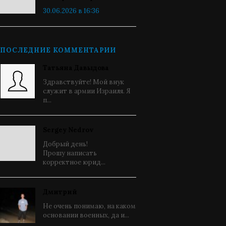
30.06.2026 в 16:36
ПОСЛЕДНИЕ КОММЕНТАРИИ
Татьяна Давыдова
Здравствуйте! Мой внук
служит в армии Израиля. Я
п...
Sergey Nedrov
Добрый день!
Прошу написать
корректное юрид...
Дмитрий
Не очень понимаю, на каком
основании военных, да и...