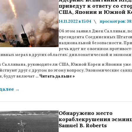
приведут к ответу со ст
США, Японии и Южной К
14.11.2022 в 15:04
просмотров: 38
комментариев: 0
Об этом заявил Джек Салливан, 
президента Соединенных Штатов
национальной безопасности. При
речь идет не о военном противост
тивных мерах в других областях: дипломатической и экономи
м Салливана, руководители США, Южной Кореи и Японии уже
ствуют друг с другом по этому вопросу. Экономические санкц
и, будут включат
...
Читать дальше »
 далее
→
Обнаружено место
кораблекрушения эсмин
Samuel B. Roberts