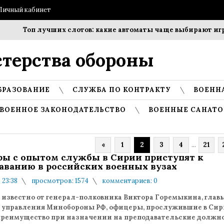
Личный кабинет
Топ лучших слотов: какие автоматы чаще выбирают игроки?
терства обороны
БРАЗОВАНИЕ
СЛУЖБА ПО КОНТРАКТУ
ВОЕНН
ВОЕННОЕ ЗАКОНОДАТЕЛЬСТВО
ВОЕННЫЕ САНАТО
«
1
2
3
4
...
21
ы с опытом службы в Сирии приступят к
аванию в российских военных вузах
 23:38
просмотров: 1574
комментариев: 0
о известно от генерал-полковника Виктора Горемыкина, глав
о управления Минобороны РФ, офицеры, прослужившие в Сир
преимущество при назначении на преподавательские должно