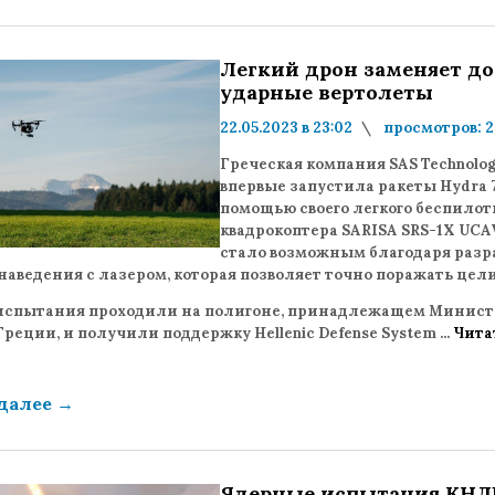
Легкий дрон заменяет до
ударные вертолеты
22.05.2023 в 23:02
просмотров: 2
комментариев: 0
Греческая компания SAS Technolo
впервые запустила ракеты Hydra 7
помощью своего легкого беспилот
квадрокоптера SARISA SRS-1X UCAV
стало возможным благодаря разр
аведения с лазером, которая позволяет точно поражать цел
испытания проходили на полигоне, принадлежащем Минист
реции, и получили поддержку Hellenic Defense System
...
Чита
 далее
→
Ядерные испытания КНД