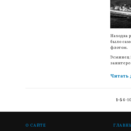
Находка 
было сам
флотом.
Эсминец S
заинтере
Читать
1-5
6-1
О САЙТЕ
ГЛАВН