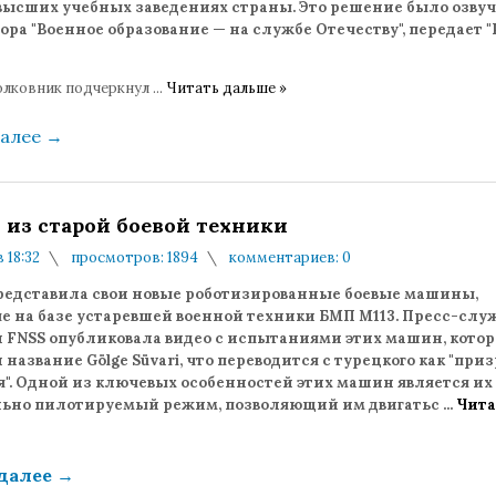
высших учебных заведениях страны. Это решение было озвуч
ора "Военное образование — на службе Отечеству", передает 
олковник подчеркнул
...
Читать дальше »
далее
→
 из старой боевой техники
в 18:32
просмотров: 1894
комментариев: 0
редставила свои новые роботизированные боевые машины,
е на базе устаревшей военной техники БМП M113. Пресс-слу
 FNSS опубликовала видео с испытаниями этих машин, кото
название Gölge Süvari, что переводится с турецкого как "при
я". Одной из ключевых особенностей этих машин является их
ьно пилотируемый режим, позволяющий им двигатьс
...
Чита
 далее
→