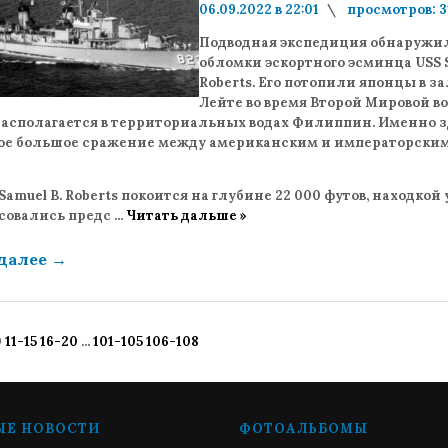
06.09.2022 в 22:01
просмотров: 3
комментариев: 0
Подводная экспедиция обнаружи
обломки эскортного эсминца USS S
Roberts. Его потопили японцы в з
Лейте во время Второй Мировой в
располагается в территориальных водах Филиппин. Именно з
ое большое сражение между американским и императорски
amuel B. Roberts покоится на глубине 22 000 футов, находкой
совались предс
...
Читать дальше »
 далее
→
0
11-15
16-20
...
101-105
106-108
ЫЕ НОВОСТИ
ФОТОАЛЬБОМЫ