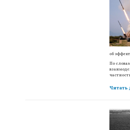
об эффек
По слова
взаимодей
частност
Читать