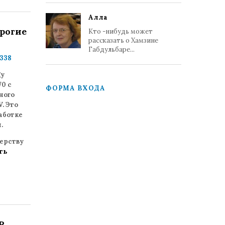
Алла
рогие
Кто -нибудь может
рассказать о Хамзине
Габдульбаре...
338
gy
0 с
ФОРМА ВХОДА
ного
. Это
аботке
и.
ерству
ть
Р