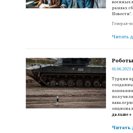
военных 
рамках сб
Новости".
Генерал-п
Читать 
Роботы
01.06.2023 
Турция п
созданны
компании
получили 
кавалери
опционал
дальше »
Читать