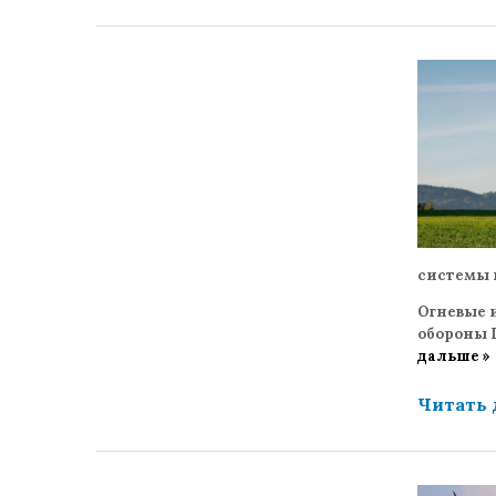
системы н
Огневые 
обороны Г
дальше »
Читать