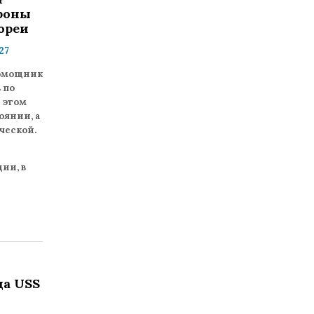
ороны
ореи
27
помощник
 по
 этом
оянии, а
ческой.
ии, в
ца USS