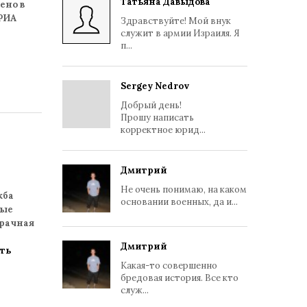
Татьяна Давыдова
ено в
"РИА
Здравствуйте! Мой внук
служит в армии Израиля. Я
п...
Sergey Nedrov
Добрый день!
Прошу написать
корректное юрид...
Дмитрий
Не очень понимаю, на каком
жба
основании военных, да и...
рые
зрачная
Дмитрий
ть
Какая-то совершенно
бредовая история. Все кто
служ...