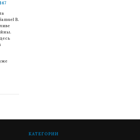
147
ла
amuel B.
аливе
ойны.
десь
м
 уже
КАТЕГОРИИ