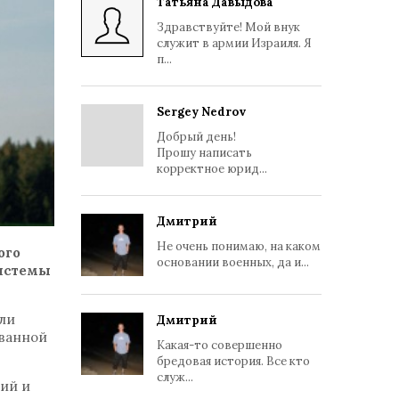
Татьяна Давыдова
Здравствуйте! Мой внук
служит в армии Израиля. Я
п...
Sergey Nedrov
Добрый день!
Прошу написать
корректное юрид...
Дмитрий
Не очень понимаю, на каком
ого
основании военных, да и...
системы
ли
Дмитрий
ованной
Какая-то совершенно
бредовая история. Все кто
служ...
ий и