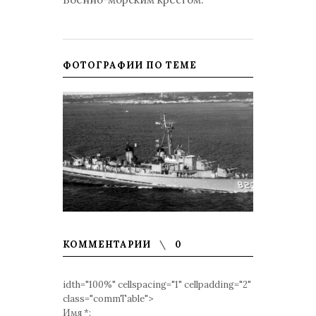
ФОТОГРАФИИ ПО ТЕМЕ
КОММЕНТАРИИ
0
idth="100%" cellspacing="1" cellpadding="2"
class="commTable">
Имя *: