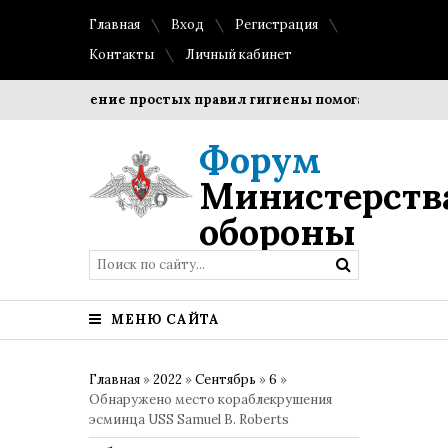
Главная
Вход
Регистрация
Контакты
Личный кабинет
Соблюдение простых правил гигиены помогает сохранить п
Форум
Министерств
обороны
МЕНЮ САЙТА
Главная
»
2022
»
Сентябрь
»
6
»
Обнаружено место кораблекрушения
эсминца USS Samuel B. Roberts