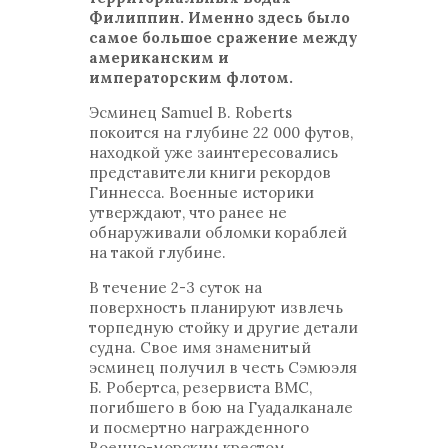
Филиппин. Именно здесь было
самое большое сражение между
американским и
императорским флотом.
Эсминец Samuel B. Roberts
покоится на глубине 22 000 футов,
находкой уже заинтересовались
представители книги рекордов
Гиннесса. Военные историки
утверждают, что ранее не
обнаруживали обломки кораблей
на такой глубине.
В течение 2-3 суток на
поверхность планируют извлечь
торпедную стойку и другие детали
судна. Свое имя знаменитый
эсминец получил в честь Сэмюэля
Б. Робертса, резервиста ВМС,
погибшего в бою на Гуадалканале
и посмертно награжденного
Военно-морским крестом.