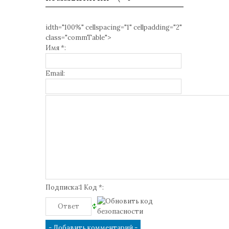
idth="100%" cellspacing="1" cellpadding="2"
class="commTable">
Имя *:
Email:
Подписка:1 Код *: