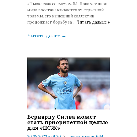
«Ньюкасла» со счетом 6:1. Пока чемпион
мира восстанавливается от серьезной
травмы, его нынешний коллектив
продолжает борьбу за
...
Читать дальше »
Читать далее
→
Бернарду Силва может
стать приоритетной целью
для «ПСЖ»
20.05.2023 в 01:20
просмотров: 664