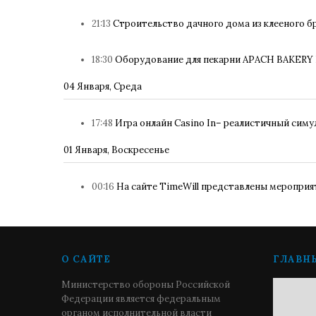
21:13
Строительство дачного дома из клееного б
18:30
Оборудование для пекарни APACH BAKERY 
04 Января, Среда
17:48
Игра онлайн Casino In– реалистичный симу
01 Января, Воскресенье
00:16
На сайте TimeWill представлены мероприят
О САЙТЕ
ГЛАВН
Министерство обороны Российской
Федерации является федеральным
органом исполнительной власти