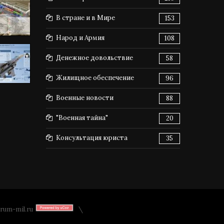
В стране и в Мире
153
Народ и Армия
108
Денежное довольствие
58
Жилищное обеспечение
96
Военные новости
88
"Военная тайна"
20
Консультация юриста
35
rum-mil.ru