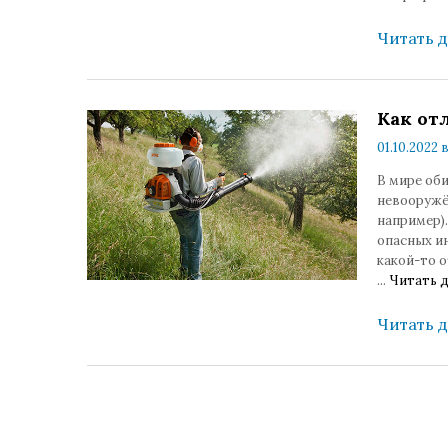
Читать 
Как от
01.10.2022 
В мире оби
невооружён
например).
опасных и
какой-то о
...
Читать д
Читать 