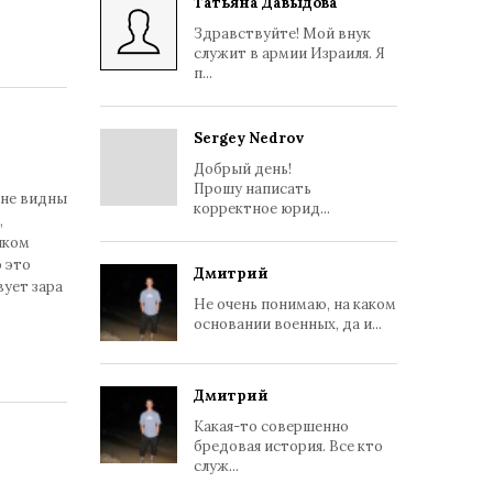
Татьяна Давыдова
Здравствуйте! Мой внук
служит в армии Израиля. Я
п...
Sergey Nedrov
Добрый день!
Прошу написать
 не видны
корректное юрид...
,
иком
 это
Дмитрий
вует зара
Не очень понимаю, на каком
основании военных, да и...
Дмитрий
Какая-то совершенно
бредовая история. Все кто
служ...