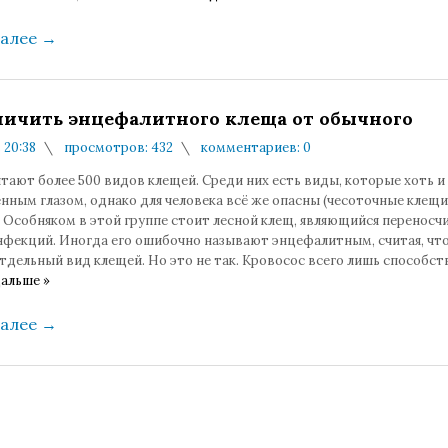
далее
→
личить энцефалитного клеща от обычного
в 20:38
просмотров: 432
комментариев: 0
тают более 500 видов клещей. Среди них есть виды, которые хоть и
ным глазом, однако для человека всё же опасны (чесоточные клещи
 Особняком в этой группе стоит лесной клещ, являющийся переносч
нфекций. Иногда его ошибочно называют энцефалитным, считая, что
тдельный вид клещей. Но это не так. Кровосос всего лишь способст
альше »
далее
→