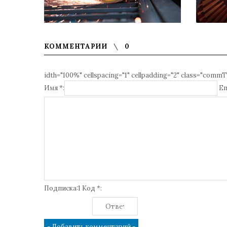
КОММЕНТАРИИ
0
idth="100%" cellspacing="1" cellpadding="2" class="commT
Имя *:
Em
Подписка:1 Код *: