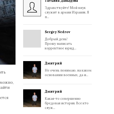
Татьяна Давыдова
Здравствуйте! Мой внук
служит в армии Израиля. Я
п...
Sergey Nedrov
Добрый день!
Прошу написать
корректное юрид...
Дмитрий
Не очень понимаю, на каком
ить
основании военных, да и...
 можно,
найти
Дмитрий
ется
Какая-то совершенно
бредовая история. Все кто
служ...