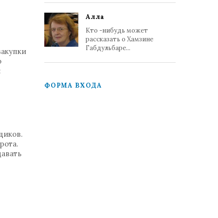
Алла
Кто -нибудь может
рассказать о Хамзине
Габдульбаре...
закупки
о
:
ФОРМА ВХОДА
щиков.
рота.
давать