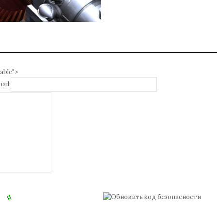
able">
ail: