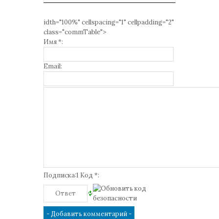
idth="100%" cellspacing="1" cellpadding="2"
class="commTable">
Имя *:
Email:
Подписка:1 Код *: