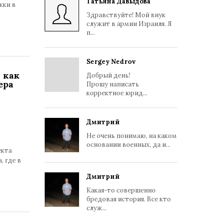
Татьяна Давыдова
жки в
Здравствуйте! Мой внук
служит в армии Израиля. Я
п...
Sergey Nedrov
 как
Добрый день!
ера
Прошу написать
корректное юрид...
Дмитрий
Не очень понимаю, на каком
основании военных, да и...
екта
, где в
Дмитрий
Какая-то совершенно
бредовая история. Все кто
служ...