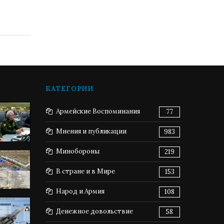
КАТЕГОРИИ
Армейские Воспоминания
77
Мнения и публикации
983
Минобороны
219
В стране и в Мире
153
Народ и Армия
108
Денежное довольствие
58