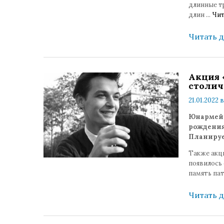
длинные тр
длин
...
Чит
Читать 
Акция 
столич
21.01.2022 в
Юнармейц
рождения 
Планирует
Также акц
появилось 
память па
Читать 