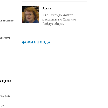
Алла
Кто -нибудь может
рассказать о Хамзине
ил новые
Габдульбаре...
овысить
ФОРМА ВХОДА
акции
округа
до