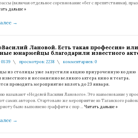
ассы (включая отдельное соревнование «бег с препятствиями), пры
ать дальше »
далее
→
«Василий Лановой. Есть такая профессия» или
ные юнармейцы благодарили известного акт
 01:39
просмотров: 2238
комментариев: 0
ы из столицы уже запустили акцию приуроченную ко дню
известного и несомненно великого актера кино и театра.
ся проводить мероприятие вплоть до 23 января.
ию называют «Неделей Василия Ланового». Это наименование у про
от самих авторов. Стартовало же мероприятие из Таганского района
триоту было выполнено граффити с пор
...
Читать дальше »
далее
→