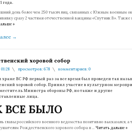
1 года.
яшний день более чем 250 тысяч лиц, связанных с Южным военным о
ививку сразу 2 частями отечественной вакцины «Спутник В». Также
альше »
далее
→
твенский хоровой собор
 01:28
просмотров: 678
комментариев: 0
 храме ВС РФ первый раз за все время был проведен так наз
енский хоровой собор. Принял участие в культурном меропр
аместитель Министра обороны РФ, но также и другие
ставленные лица.
 ВСЕ БЫЛО
ь главы российского военного ведомства позитивно высказался, а 
лушателям Рождественского хорового собора н
...
Читать дальше »