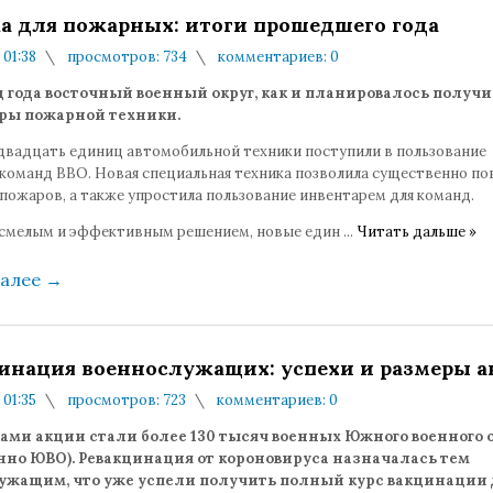
а для пожарных: итоги прошедшего года
 01:38
просмотров: 734
комментариев: 0
ц года восточный военный округ, как и планировалось получ
ры пожарной техники.
 двадцать единиц автомобильной техники поступили в пользование
команд ВВО. Новая специальная техника позволила существенно п
пожаров, а также упростила пользование инвентарем для команд.
 смелым и эффективным решением, новые един
...
Читать дальше »
далее
→
инация военнослужащих: успехи и размеры 
 01:35
просмотров: 723
комментариев: 0
ами акции стали более 130 тысяч военных Южного военного 
нно ЮВО). Ревакцинация от короновируса назначалась тем
ужащим, что уже успели получить полный курс вакцинации 