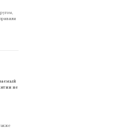
кругом,
 привили
ываемый
иятии не
также