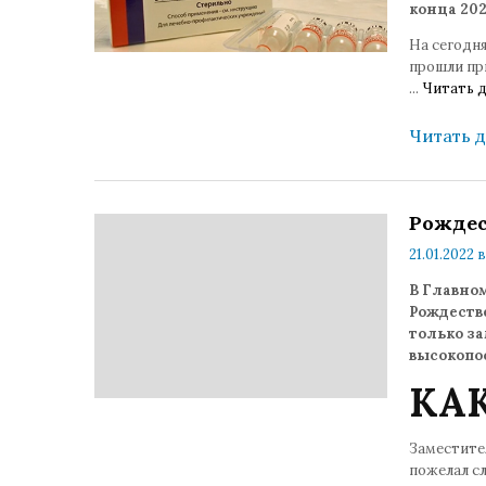
конца 202
На сегодн
прошли пр
...
Читать д
Читать 
Рождес
21.01.2022 в
В Главном
Рождеств
только з
высокопо
КАК
Заместител
пожелал с