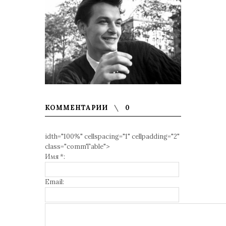
КОММЕНТАРИИ
0
idth="100%" cellspacing="1" cellpadding="2"
class="commTable">
Имя *:
Email: