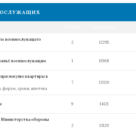
НОСЛУЖАЩИХ
Ответы
Просмотры
ьем военнослужащего
2
12295
 жильё военнослужащим
1
11968
при покупке квартиры в
7
13320
 форум, сроки, ипотека
и
9
14121
о Министерства обороны
2
13120