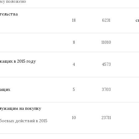
ому положено
тельства
18
6231
c
8
11010
ащих в 2015 году
4
4573
жащих
5
3703
лужащим на покупку
10
23711
боевых действий в 2015