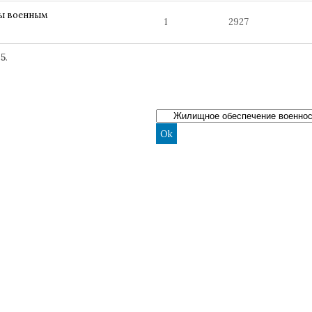
ры военным
1
2927
25
.