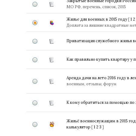
Закрытые военные городки Росси
МО РФ, перечень, список, 2015
Жилье для военных в 2015 году
[
1
2
Доплата за лишние квадратные ме
Приватизация служебного жилья 
Как правильно купить квартиру у 
Аренда дачи на лето 2016 году в л
военным, отзывы, форум
К кому обратиться за помощью п
Жильё военнослужащим в 2015 год
калькулятор
[
1
2
3
]