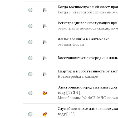
Когда военнослужащий имеет прав
Когда считается обеспеченным жи
Регистрация военнослужащих при 
регистрация военнослужащих по 
Жильё военным в Салтыковке
отзывы, форум
Восстановиться в очереди на жиль
Квартиры в собственность от зас
Новостройка в Кашире
Электронная очередь на жилье для
году
[
1
2
3
4
]
Минобороны РФ, ФСБ, МЧС, посмо
Служебное жилье для военнослужа
году
[
1
2
]