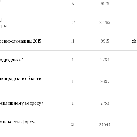
и
5
9176
]
27
23765
тры
военнослужащим 2015
11
9915
zh
подрядчика?
1
2764
енинградской области
1
2697
о жилищному вопросу?
1
2753
у новости, форум,
31
27947