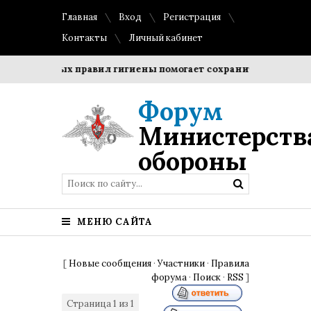
Главная
Вход
Регистрация
Контакты
Личный кабинет
остых правил гигиены помогает сохранить прозрачность и ф
Форум
Министерств
обороны
МЕНЮ САЙТА
[
Новые сообщения
·
Участники
·
Правила
форума
·
Поиск
·
RSS
]
Страница
1
из
1