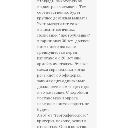
площадь, на которую он
вправе рассчитывать. Тем,
соответственно, будет
крупнее денежная выплата.
Учет выслуги лет тоже
выглядит логичным.
Полковник, "протрубивший"
в гарнизонах 30 лет, должен
иметь материальное
преимущество перед
капитаном с 20-летним
армейским стажем. Эта же
схема справедлива, когда
речь идет об офицерах,
занимающих одинаковые
должности и имеющих одно
и то же звание. С подобной
постановкой вопроса,
наверное, никто спорить не
будет.
А вот от "географического"
критерия, похоже, решили
отказаться. Оно и понятно.