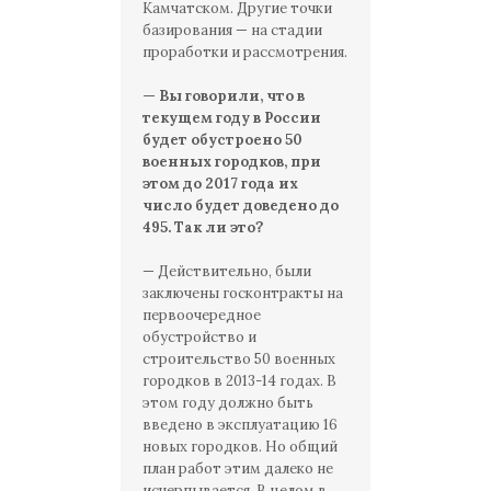
Камчатском. Другие точки
базирования — на стадии
проработки и рассмотрения.
— Вы говорили, что в
текущем году в России
будет обустроено 50
военных городков, при
этом до 2017 года их
число будет доведено до
495. Так ли это?
— Действительно, были
заключены госконтракты на
первоочередное
обустройство и
строительство 50 военных
городков в 2013-14 годах. В
этом году должно быть
введено в эксплуатацию 16
новых городков. Но общий
план работ этим далеко не
исчерпывается. В целом в