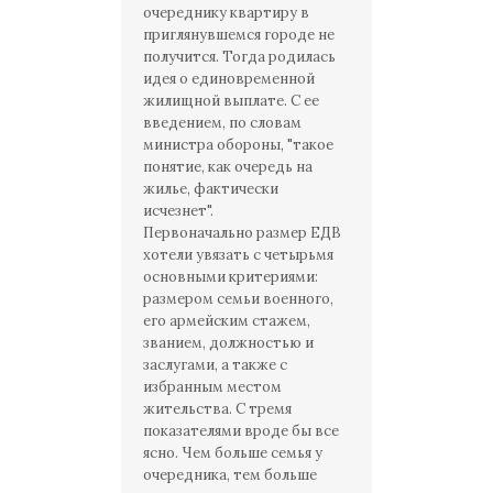
очереднику квартиру в
приглянувшемся городе не
получится. Тогда родилась
идея о единовременной
жилищной выплате. С ее
введением, по словам
министра обороны, "такое
понятие, как очередь на
жилье, фактически
исчезнет".
Первоначально размер ЕДВ
хотели увязать с четырьмя
основными критериями:
размером семьи военного,
его армейским стажем,
званием, должностью и
заслугами, а также с
избранным местом
жительства. С тремя
показателями вроде бы все
ясно. Чем больше семья у
очередника, тем больше