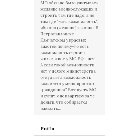
МО обязано было учитывать
желание военнослужащих и
строить там где надо, а не
там где "есть возможность",
ибо оно (желание) законно! В
Петропавловске-
Камчатском у краевых
властей почему-то есть
возможность строить
жилье, а вот у МО РФ - нет!
А если такой возможности
нет у целого министерства,
откуда эта возможность
возьмется у меня, простого
гражданина? Вот пусть МО
и купит мне квартиру за те
деньги, что собирается
навязать...
PutIn