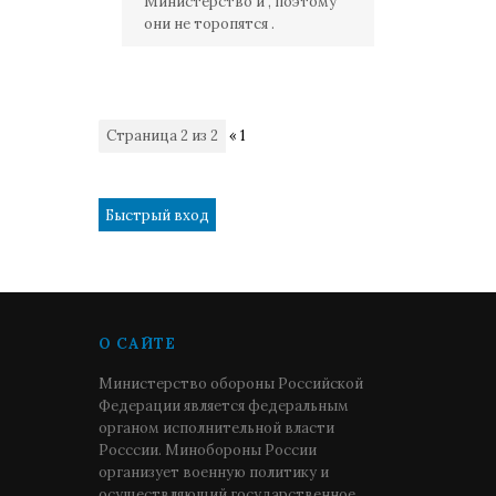
Министерство и , поэтому
они не торопятся .
Страница
2
из
2
«
1
2
О САЙТЕ
Министерство обороны Российской
Федерации является федеральным
органом исполнительной власти
Росссии. Минобороны России
организует военную политику и
осуществляющий государственное