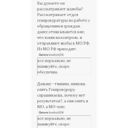
Вы думаете он
рассматривает жалобы?
Рассматривает отдел
генпрокуратуры по работе с
обращениями граждан.
далее отписываются мне,
что взяли на контроль. и
отправляют якобы в МО РФ.
Из МО РФ приходит:
Цитата
kondrat1206
все нормально, не
паникуйте, скоро
обеспечим.
Дальше - тишина. пишешь
опять Генпрокурору.
спрашиваешь, почему нет
результатов?, а они опять в
МО, а МО-мне:
Цитата
kondrat1206
все нормально, не
паникуйте, скоро