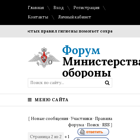
Главная
Вход
Регистрация
Контакты
Личный кабинет
ение простых правил гигиены помогает сохранить прозрачно
Форум
Министерств
обороны
МЕНЮ САЙТА
[
Новые сообщения
·
Участники
·
Правила
форума
·
Поиск
·
RSS
]
Страница
2
из
2
«
1