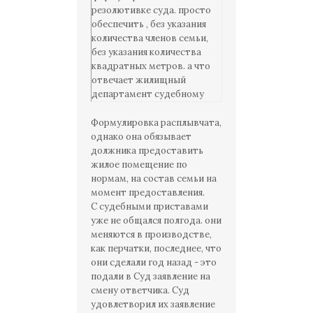
резолютивке суда. просто
обеспечить , без указания
количества членов семьи,
без указания количества
квадратных метров. а что
отвечает жилищный
департамент судебному
приставу исполнителю?
почему они не
Формулировка расплывчата,
обеспечивают вас жильем и
однако она обязывает
не исполняют решение?вы
должника предоставить
знакомы с материалами
жилое помещение по
исполнительного
нормам, на состав семьи на
производства?
момент предоставления.
С судебными приставами
уже не общался полгода. они
меняются в производстве,
как перчатки, последнее, что
они сделали год назад - это
подали в Суд заявление на
смену ответчика. Суд
удовлетворил их заявление