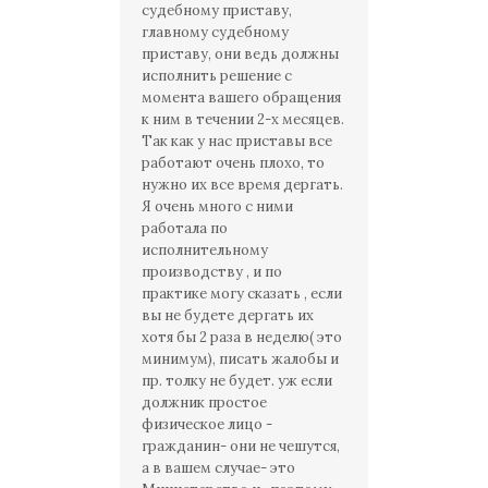
судебному приставу,
главному судебному
приставу, они ведь должны
исполнить решение с
момента вашего обращения
к ним в течении 2-х месяцев.
Так как у нас приставы все
работают очень плохо, то
нужно их все время дергать.
Я очень много с ними
работала по
исполнительному
производству , и по
практике могу сказать , если
вы не будете дергать их
хотя бы 2 раза в неделю( это
минимум), писать жалобы и
пр. толку не будет. уж если
должник простое
физическое лицо -
гражданин- они не чешутся,
а в вашем случае- это