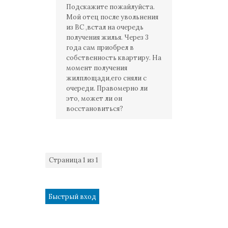
Подскажите пожайлуйста.
Мой отец после увольнения
из ВС ,встал на очередь
получения жилья. Через 3
года сам приобрел в
собственность квартиру. На
момент получения
жилплощади,его сняли с
очереди. Правомерно ли
это, может ли он
восстановиться?
Страница
1
из
1
1