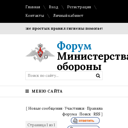
Главная
Вход
Регистрация
Контакты
Личный кабинет
облюдение простых правил гигиены помогает сохранить проз
Форум
Министерств
обороны
МЕНЮ САЙТА
[
Новые сообщения
·
Участники
·
Правила
форума
·
Поиск
·
RSS
]
Страница
1
из
1