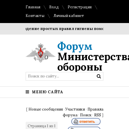
Главная
Вход
Регистрация
Контакты
Личный кабинет
Соблюдение простых правил гигиены помогает сохранить
Форум
Министерств
обороны
МЕНЮ САЙТА
[
Новые сообщения
·
Участники
·
Правила
форума
·
Поиск
·
RSS
]
Страница
1
из
1